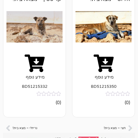
נוסף
מידע נוסף
BD51215332
BD512
אין
(0)
ביקורות
גריזלי – מצא בית!