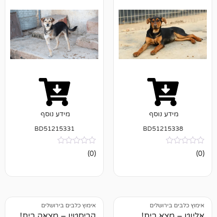
נוסף
מידע נוסף
BD51215331
BD512
אין
(0)
ביקורות
ושלים
אימוץ כלבים בירושלים
 בית!
קריסטין – מצאה בית!