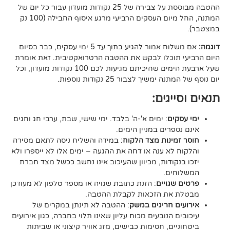
ההטבה מבוססת על צבירה של 25 נקודות מועדון עבור כל יום של
המתנה, החל מיום העסקים הרביעי מרגע איסוף החבילה (100 נק
אם משלוח אמור להגיע בתוך עד 5 ימי עסקים, כבר בסיום
וכלו לבקש את ההטבה הרטרואקטיבית. זאת אומרת
שעל ארבעת הימים שחיכיתם מגיעות לכם 100 נקודות מועדון, וכל
יך לצבור 25 נקודות נוספות.
גים:
ם
: ימים א'-ה' בלבד. ימי שישי, שבת, ערבי חג וחגים
רים במניין הימים.
נות מצד הלקוח
: במידה והשליח ניסה לתאם מסירה
א ענה או דחה את ההגעה – ימים אלו לא ייספרו ולא
ודות, מכיוון שהעיכוב אינו נחשב ככשל מצד חברת
ם.
ויים
: הזנת כתובת שגויה או מספר טלפון לא מעודכן
ת הזכאות לקבלת ההטבה.
 חריגים במשק
: ההטבה לא תינתן במקרים של
הנובעים מכוח עליון שאינו תלוי בחברה, כגון אירועים
ם, חסימות כבישים, מזג אוויר קיצוני או שביתות