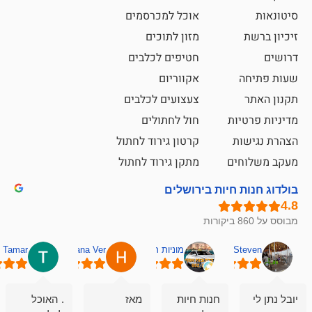
אוכל למכרסמים
מזון לתוכים
חטיפים לכלבים
אקווריום
צעצועים לכלבים
ת
חול לחתולים
קרטון גירוד לחתול
ם
מתקן גירוד לחתול
חיות בירושלים
מוניות רחובות אסף
Hana Ver
Tamar
סאן בן 
חנות חיות
מאז
. האוכל
פשוט חווית