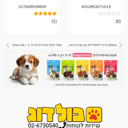
32700953980R
402285
1
מדורג
(1)
5.00
מתוך 5
מבוסס על
דירוגים של
לקוחות
משחק גירוד לחתול לוח עץ עם כדורים RN0228 – צב – 35×30×26 סמ
קולר לכלב פט לייף מידה L – צבע שחור
רות לקוחות
02-6730540