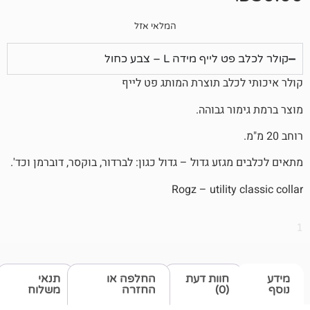
המלאי אזל
 מידה L – צבע כחול
לב תוצרת המותג פט לייף
 גבוהה.
זע גדול – גדול כגון: לברדור, בוקסר, דוברמן וכד'.
Rogz – utilit
חוות דעת
החלפה או
תנאי
(0)
החזרה
משלוח