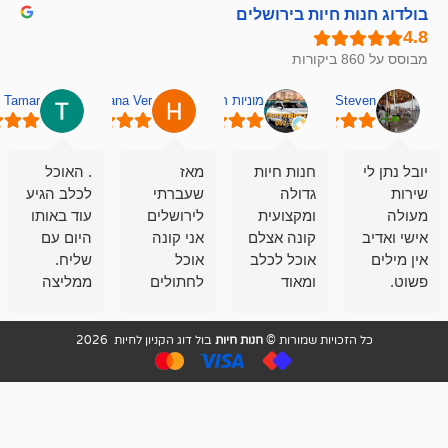
חיות בירושלים
מוניות רחובות אסף
Hana Ver
Tamar
סאן בן 
חנות חיות
מאז
. האוכל
פשוט חווית
גדולה
שעברתי
לכלב הגיע
קנייה שאפו
ומקצועית
לירושלים
עוד באותו
לעוסקים
קונה אצלם
אני קונה
היום עם
במלאכה
אוכל לכלב
אוכל
שליח.
שירות-אמינות-ז
ומאוד
לחתולים
ממליצה
והכי חשוב
מרוצה
וכלבים
מאד!!
איכות
בעיקר
בבולדוג.
שירות מאד
ממליץ
ויות שמורות ©
חנות חיות
בול דוג הקניון לחיות 2026
מהשירות
עובדים שם
מקצועי
בחום
וגם
אנשים
ואדיב ,
מהמחירים
מדהימים ,
מאד
הזולים
שפותרים
נחמדים ,
גם בעיות
מזמינה