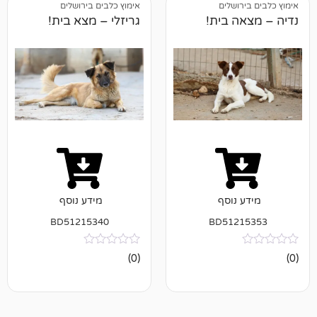
ושלים
אימוץ כלבים בירושלים
 בית!
גריזלי – מצא בית!
נוסף
מידע נוסף
BD51215340
BD512
אין
(0)
ביקורות