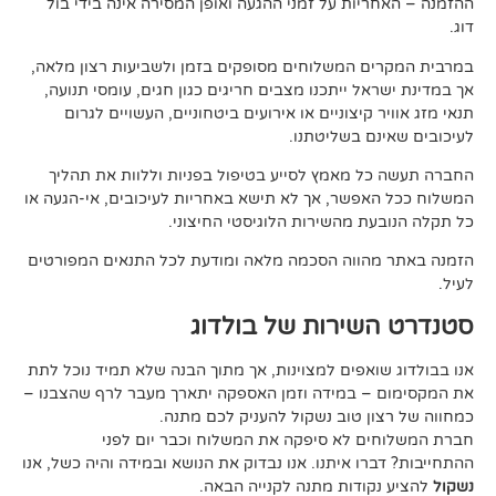
ות על זמני ההגעה ואופן המסירה אינה בידי בול
 המשלוחים מסופקים בזמן ולשביעות רצון מלאה,
ל ייתכנו מצבים חריגים כגון חגים, עומסי תנועה,
קיצוניים או אירועים ביטחוניים, העשויים לגרום
ם בשליטתנו.
 מאמץ לסייע בטיפול בפניות וללוות את תהליך
פשר, אך לא תישא באחריות לעיכובים, אי-הגעה או
 מהשירות הלוגיסטי החיצוני.
ווה הסכמה מלאה ומודעת לכל התנאים המפורטים
ירות של בולדוג
אפים למצוינות, אך מתוך הבנה שלא תמיד נוכל לתת
 במידה וזמן האספקה יתארך מעבר לרף שהצבנו –
ן טוב נשקול להעניק לכם מתנה.
 לא סיפקה את המשלוח וכבר יום לפני
ו איתנו. אנו נבדוק את הנושא ובמידה והיה כשל, אנו
ודות מתנה לקנייה הבאה.