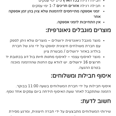
גילה
בכל הארץ
1-5 ימי עסקים
גילה
אזורים חריגים
1-7 ימי עסקים
קה מתייחסים להזמנות שלא צוין בהן זמן אספקה
יבות לזמני אספקה.
גבלים גיאוגרפית:
בל גיאוגרפית ירושלים – מוצרים שלא ניתן לספק
משולחים חיצונית יסופקו על ידי נהג של חברת
אזור ירושלים / מבשרת ציון
סוף עצמי – לאיסוף
מחנות חיות בול דוג בכתובת יד
. יש לוודא עם החנות שההזמנה מוכנה
געה.
לות ומשלוחים:
די חברת המשלוחים בשעה 11:00 בבוקר.
לאחר שעת האיסוף תידחה ביום עסקים אחד נוסף.
ת:
ים מתבצעים על ידי חברה חיצונית, ומרגע מסירת