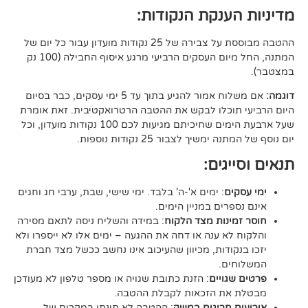
ענקת הנקודות:
ההטבה מבוססת על צבירה של 25 נקודות מועדון עבור כל יום של
המתנה, החל מיום העסקים הרביעי מרגע איסוף החבילה (100 נק
אם משלוח אמור להגיע בתוך עד 5 ימי עסקים, כבר בסיום
וכלו לבקש את ההטבה הרטרואקטיבית. זאת אומרת
שעל ארבעת הימים שחיכיתם מגיעות לכם 100 נקודות מועדון, וכל
יך לצבור 25 נקודות נוספות.
גים:
ם
: ימים א'-ה' בלבד. ימי שישי, שבת, ערבי חג וחגים
רים במניין הימים.
נות מצד הלקוח
: במידה והשליח ניסה לתאם מסירה
א ענה או דחה את ההגעה – ימים אלו לא ייספרו ולא
ודות, מכיוון שהעיכוב אינו נחשב ככשל מצד חברת
ם.
ויים
: הזנת כתובת שגויה או מספר טלפון לא מעודכן
ת הזכאות לקבלת ההטבה.
 חריגים במשק
: ההטבה לא תינתן במקרים של