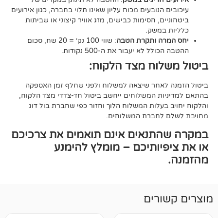
הנובעים מכוח עליון שאינו תלוי בחברה, כגון אירועים
ם, חסימות כבישים, מזג אוויר קיצוני או שביתות
במשק.
ה ותקרת הטבה
: שווי 100 נק׳ = 20 שח, סכום
ל לא יעבור את ה-500 נקודות.
וח מצד הלקוח:
אחר שיצאה למשלוח ולפני שחלף זמן האספקה
ת המשלוחים ייחשב ביטול חד-צדדי מצד הלקוח,
עלות המשלוח הלוך וחזור כפי שחברת בול דוג
לחברת המשלוחים.
תנאים אינם תואמים את צרכיכם
יותיכם – מומלץ להימנע
רים