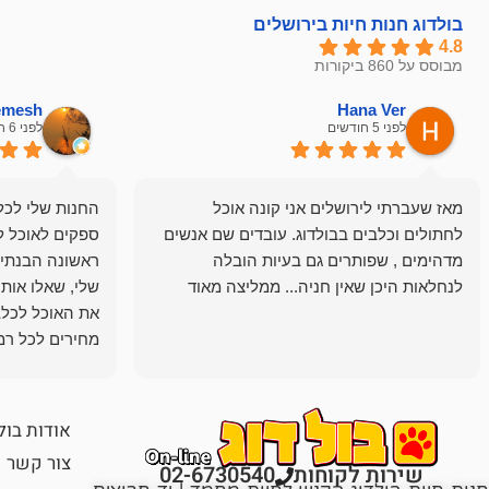
בולדוג חנות חיות בירושלים
4.8
מבוסס על 860 ביקורות
hemesh
Hana Ver
לפני 5 חודשים
לפני 6 חודשים
מאז שעברתי לירושלים אני קונה אוכל
החנות שלי לכל 
לחתולים וכלבים בבולדוג. עובדים שם אנשים
ספקים לאוכל ל
מדהימים , שפותרים גם בעיות הובלה
ראשונה הבנתי 
לנחלאות היכן שאין חניה... ממליצה מאוד
שלי, שאלו אות
את האוכל לכלב
מחירים לכל רמה
הכלב שלי מרוצה
אודות בול
צור קשר
שירות לקוחות
02-6730540