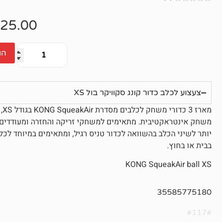
אין
ביקורות
25.00
הו
צעצוע לכלב כדור קונג סקוויקר בול XS
מא
משחק אינטראקטיבית. מתאימים למשחקי זריקה והחזרה ומעודדים פע
יותר לשיני הכלב בהשוואה לכדור טניס רגיל, ומתאימים במיוחד לכ
בבית או בחוץ.
KONG SqueakAir ball XS
35585775180
#117#