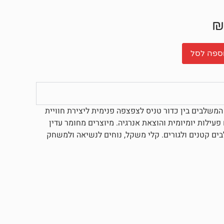
₪
ספה לסל
רז 3 כדורי משחק לכלבים מסדרת KONG SqueakAir בגודל XS, המשלבים בין כדור טניס לצפצפה פנימית ליצירת חוויית
ילות יומיומית והוצאת אנרגיה. מיוצרים מחומר עדין
לבים קטנים ולגורים. קלי משקל, נוחים לנשיאה ולמשחק