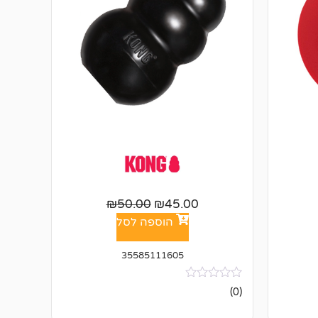
₪
50.00
₪
45.00
הוספה לסל
35585111605
אין
(0)
ביקורות