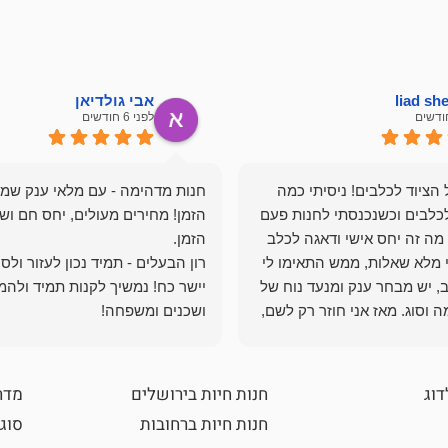
liad s
אבי גולדיאן
לפני 6 חודשים
הציוד לכלבים! ניסיתי כמה
חנות מדהימה - עם מלאי ענק שמ
כלבים וכשנכנסתי לחנות פעם
הזמן! מחירים מעולים, יחס חם ושי
מה זה יחס אישי ודאגה לכלב
י מלא שאלות, ממש התאימו לי
רון הבעלים - תמיד נכון לעזור ולס
, יש מבחר ענק ומנעד נוח של
יישר כח! נמשיך לקנות תמיד ולהמ
 וסוג. מאז אני חוזר רק לשם,
ושכנים ומשפחה!
 ואני עוד יותר ❤️
דוג
חנות חיות בירושלים
מדר
חנות חיות ברחובות
סוגי