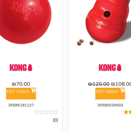
₪
70.00
₪
120.00
₪
108.0
הוספה לסל
הוספה לסל
35585181127
35585034003
אין
(0)
ביקורות