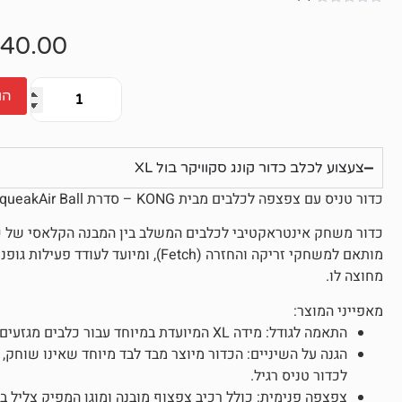
אין
ביקורות
40.00
הו
צעצוע לכלב כדור קונג סקוויקר בול XL
כדור טניס עם צפצפה לכלבים מבית KONG – סדרת SqueakAir Ball (מידה XL)
כדור משחק אינטראקטיבי לכלבים המשלב בין המבנה הקלאסי של כדו
מותאם למשחקי זריקה והחזרה (Fetch), ומי
מחוצה לו.
מאפייני המוצר:
התאמה לגודל: מידה XL המיועדת במיוחד עבור כלבים מגזעים גדולים וענקיים, וכן עבור גורים מגזעים אלו.
הגנה על השיניים: הכדור מיוצר מבד לבד מיוחד שאינו שוחק, 
לכדור טניס רגיל.
צפצפה פנימית: כולל רכיב צפצוף מובנה ומוגן המפיק צליל ב