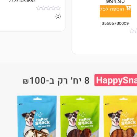
₪
94.90
77234053683
הוספה לסל
אין
(0)
ביקורות
35585780009