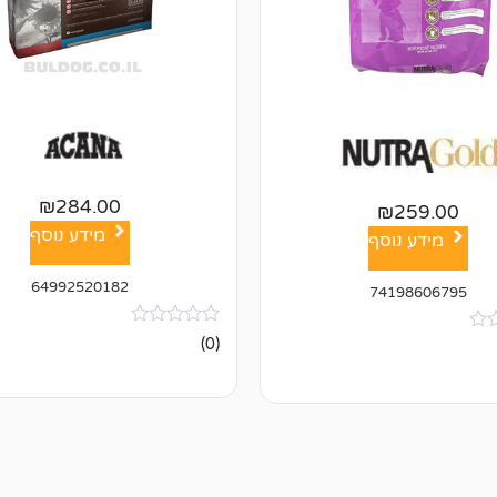
₪
284.00
₪
259.00
מידע נוסף
מידע נוסף
64992520182
74198606795
אין
(0)
ביקורות