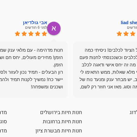
liad s
אבי גולדיאן
לפני 6 חודשים
הציוד לכלבים! ניסיתי כמה
חנות מדהימה - עם מלאי ענק שמ
כלבים וכשנכנסתי לחנות פעם
הזמן! מחירים מעולים, יחס חם ושי
מה זה יחס אישי ודאגה לכלב
י מלא שאלות, ממש התאימו לי
רון הבעלים - תמיד נכון לעזור ולס
, יש מבחר ענק ומנעד נוח של
יישר כח! נמשיך לקנות תמיד ולהמ
 וסוג. מאז אני חוזר רק לשם,
ושכנים ומשפחה!
 ואני עוד יותר ❤️
דוג
חנות חיות בירושלים
מדר
חנות חיות ברחובות
סוגי
חנות חיות מבשרת ציון
מדרי