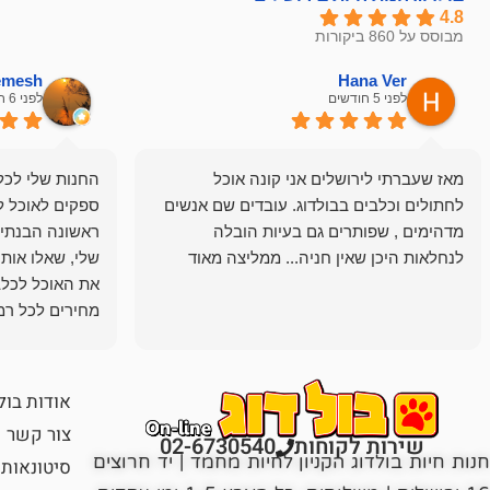
4.8
מבוסס על 860 ביקורות
hemesh
Hana Ver
לפני 5 חודשים
לפני 6 חודשים
מאז שעברתי לירושלים אני קונה אוכל
החנות שלי לכל 
לחתולים וכלבים בבולדוג. עובדים שם אנשים
ספקים לאוכל ל
מדהימים , שפותרים גם בעיות הובלה
ראשונה הבנתי 
לנחלאות היכן שאין חניה... ממליצה מאוד
שלי, שאלו אות
את האוכל לכלב
מחירים לכל רמה
הכלב שלי מרוצה
אודות בול
צור קשר
שירות לקוחות
02-6730540
חנות חיות בולדוג הקניון לחיות מחמד | יד חרוצים
סיטונאות