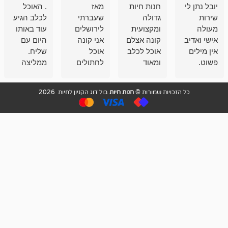
חנות חיות
מאז
. האוכל
פשוט חווית
גדולה
שעברתי
לכלב הגיע
קנייה שאפו
ומקצועית
לירושלים
עוד באותו
לעוסקים
קונה אצלם
אני קונה
היום עם
במלאכה
אוכל לכלב
אוכל
שליח.
שירות-אמינות-ז
ומאוד
לחתולים
ממליצה
והכי חשוב
מרוצה
וכלבים
מאד!!
איכות
בעיקר
בבולדוג.
שירות מאד
ממליץ
ויות שמורות ©
חנות חיות
בול דוג הקניון לחיות 2026
מהשירות
עובדים שם
מקצועי
בחום
וגם
אנשים
ואדיב ,
מהמחירים
מדהימים ,
מאד
הזולים
שפותרים
נחמדים ,
גם בעיות
מזמינה
הובלה
אצלם
לנחלאות
בקביעות
היכן שאין
חניה...
ממליצה
מאוד