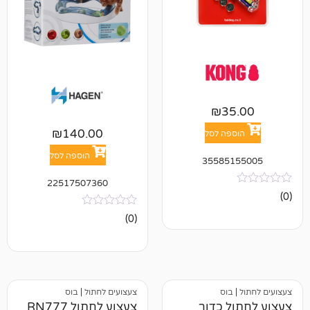
₪
3
₪
140.00
פה לסל
הוספה לסל
35585
22517507360
אין
(0)
ביקורות
בוס
צעצועים לחתול
|
בוס
ל כדור
צעצוע לחתול RN777