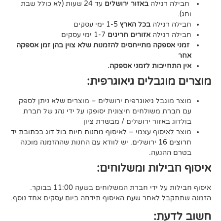
גילה
באזור ירושלים
עד 24 שעות (לא כולל שבת
גילה
בכל הארץ
1-5 ימי עסקים
גילה
אזורים חריגים
1-7 ימי עסקים
קה מתייחסים להזמנות שלא צוין בהן זמן אספקה
יבות לזמני אספקה.
גבלים גיאוגרפית:
בל גיאוגרפית ירושלים – מוצרים שלא ניתן לספק
משולחים חיצונית יסופקו על ידי נהג של חברת
אזור ירושלים / מבשרת ציון
סוף עצמי – לאיסוף
מחנות חיות בול דוג בכתובת יד
. יש לוודא עם החנות שההזמנה מוכנה
געה.
לות ומשלוחים:
די חברת המשלוחים בשעה 11:00 בבוקר.
לאחר שעת האיסוף תידחה ביום עסקים אחד נוסף.
ת: