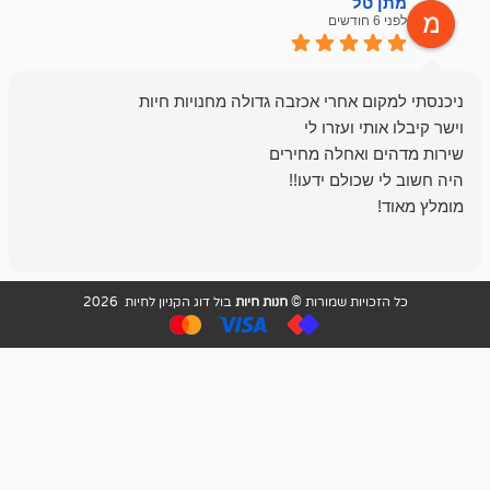
ל
mazor
לפני 6 חודשים
אחלה חנות ,א
בכל עניין מתי
והשירות פצצה.
ויות שמורות ©
חנות חיות
בול דוג הקניון לחיות 2026