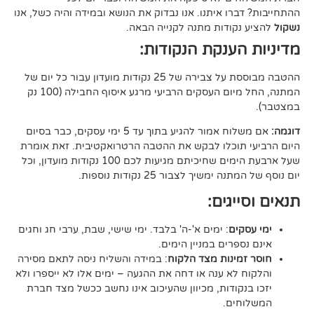
ו איתנו. אנו נבדוק את הנושא ובמידה והיה כשל, אנו
ודות מתנה לקנייה הבאה.
ענקת הנקודות:
ההטבה מבוססת על צבירה של 25 נקודות מועדון עבור כל יום של
המתנה, החל מיום העסקים הרביעי מרגע איסוף החבילה (100 נק
אם משלוח אמור להגיע בתוך עד 5 ימי עסקים, כבר בסיום
וכלו לבקש את ההטבה הרטרואקטיבית. זאת אומרת
שעל ארבעת הימים שחיכיתם מגיעות לכם 100 נקודות מועדון, וכל
יך לצבור 25 נקודות נוספות.
גים:
ם
: ימים א'-ה' בלבד. ימי שישי, שבת, ערבי חג וחגים
רים במניין הימים.
נות מצד הלקוח
: במידה והשליח ניסה לתאם מסירה
א ענה או דחה את ההגעה – ימים אלו לא ייספרו ולא
ודות, מכיוון שהעיכוב אינו נחשב ככשל מצד חברת
ם.