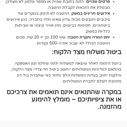
ויים
: הזנת כתובת שגויה או מספר טלפון לא מעודכן
ת הזכאות לקבלת ההטבה.
 חריגים במשק
: ההטבה לא תינתן במקרים של
הנובעים מכוח עליון שאינו תלוי בחברה, כגון אירועים
ם, חסימות כבישים, מזג אוויר קיצוני או שביתות
במשק.
ה ותקרת הטבה
: שווי 100 נק׳ = 20 שח, סכום
ל לא יעבור את ה-500 נקודות.
וח מצד הלקוח:
אחר שיצאה למשלוח ולפני שחלף זמן האספקה
ת המשלוחים ייחשב ביטול חד-צדדי מצד הלקוח,
עלות המשלוח הלוך וחזור כפי שחברת בול דוג
לחברת המשלוחים.
תנאים אינם תואמים את צרכיכם
יותיכם – מומלץ להימנע