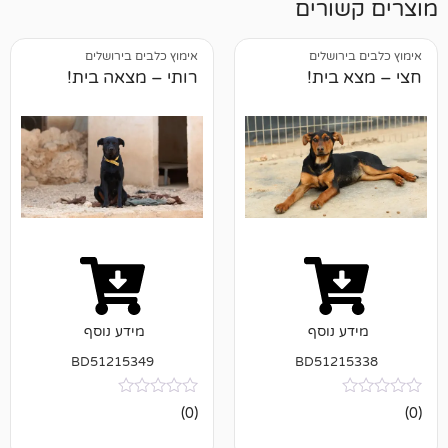
רים
ושלים
אימוץ כלבים בירושלים
ית!
רותי – מצאה בית!
נוסף
מידע נוסף
BD51215349
BD512
אין
(0)
ביקורות