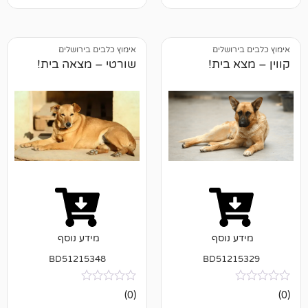
ושלים
אימוץ כלבים בירושלים
בית!
שורטי – מצאה בית!
נוסף
מידע נוסף
BD51215348
BD512
אין
(0)
ביקורות