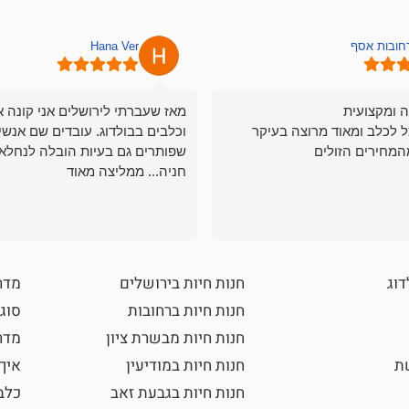
רחובות אסף
Hana Ver
ה ומקצועית
מאז שעברתי לירושלים אני קונה א
ל לכלב ומאוד מרוצה בעיקר
וכלבים בבולדוג. עובדים שם אנשי
המחירים הזולים
שפותרים גם בעיות הובלה לנחלאו
חניה... ממליצה מאוד
דוג
חנות חיות בירושלים
מדר
חנות חיות ברחובות
סוגי
חנות חיות מבשרת ציון
מדרי
שת
חנות חיות במודיעין
איך
חנות חיות בגבעת זאב
כלב