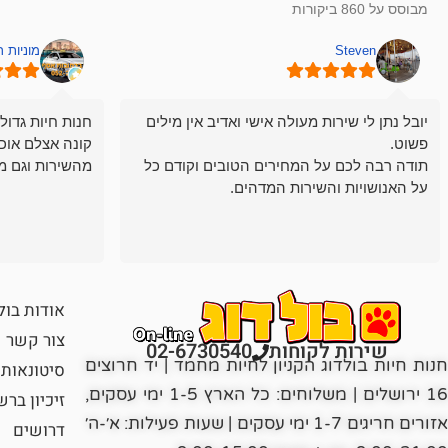
מבוסס על 860 ביקורות
Steven
מוניות 
יובל נתן לי שירות מעולה אישי ואדיב אין מילים
חנות חיות גדול
פשוט.
קונה אצלם אוכ
תודה רבה לכם על המחירים הטובים וקודם כל
מהשירות וגם מ
על האנושויות והשירות המדהים.
אודות בול
צור קשר
שירות לקוחות
02-6730540
חנות חיות בולדוג הקניון לחיות מחמד | יד חרוצים
סיטונאות
16 ירושלים | משלוחים: כל הארץ 1-5 ימי עסקים,
זיכיון בר
אזורים חריגים 1-7 ימי עסקים | שעות פעילות: א׳-ה׳
דרושים