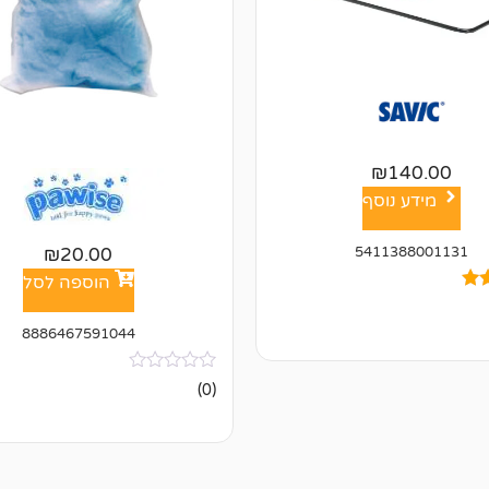
₪
140.00
מידע נוסף
₪
20.00
5411388001131
הוספה לסל
8886467591044
ל
אין
(0)
ביקורות