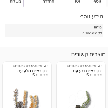
(0)
החזרה
משלוח
רים
 לאקווריום
דקורציה וקישוטים לאקווריום
ע עם
דקורציית סלע עם
צמחים S