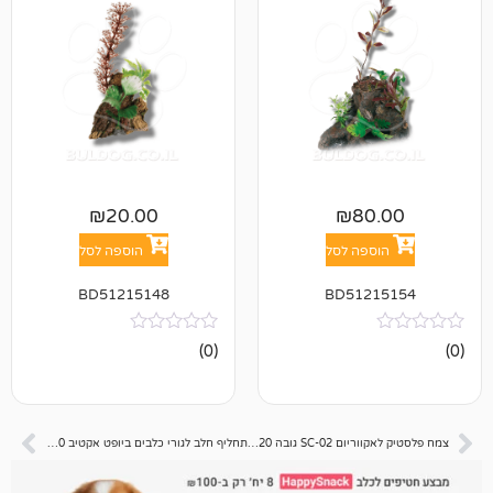
₪
20.00
₪
8
פה לסל
הוספה לסל
BD51215148
BD512
אין
(0)
ביקורות
צמח פלסטיק לאקווריום SC-02 גובה 20 ס"מ – צהוב ירוק
תחליף חלב לגורי כלבים ביופט אקטיב 200 גרם