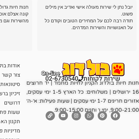
יובל נתן לי שירות מעולה אישי ואדיב אין מילים
חנות חיות גדול
פשוט.
קונה אצלם אוכ
תודה רבה לכם על המחירים הטובים וקודם כל
מהשירות וגם מ
על האנושויות והשירות המדהים.
אודות בול
צור קשר
שירות לקוחות
02-6730540
חנות חיות בולדוג הקניון לחיות מחמד | יד חרוצים
סיטונאות
16 ירושלים | משלוחים: כל הארץ 1-5 ימי עסקים,
זיכיון בר
אזורים חריגים 1-7 ימי עסקים | שעות פעילות: א׳-ה׳
דרושים
9:00-21:00, ימי ו׳ וחגים 9:00-15:00.
שעות פתי
תקנון הא
מדיניות פ