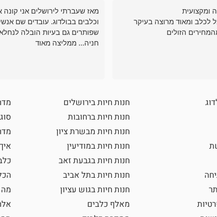
ה ומקצועית
מאז שעברתי לירושלים אני קונה א
ל לכלב ומאוד מרוצה בעיקר
וכלבים בבולדוג. עובדים שם אנשי
המחירים הזולים
שפותרים גם בעיות הובלה לנחלאו
חניה... ממליצה מאוד
דוג
חנות חיות בירושלים
מדר
חנות חיות ברחובות
סוגי
חנות חיות מבשרת ציון
מדרי
שת
חנות חיות במודיעין
איך
חנות חיות בגבעת זאב
כלב
חה
חנות חיות בתל אביב
הכל
תר
חנות חיות בגוש עציון
מה 
רטיות
מאלף כלבים
אלר