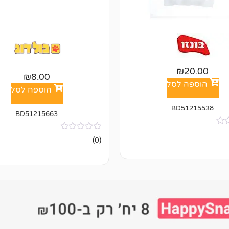
₪
20.00
₪
8.00
הוספה לסל
הוספה לסל
BD51215538
BD51215663
אין
(0)
ביקורות