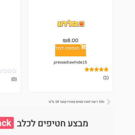
₪
8.00
הוספה לסל
pressedrawhide15
1
מדורג
(1)
אין
(0)
5.00
ביקורות
מתוך 5
מבוסס על
דירוגים של
לקוחות
גלגל ריצה למכרסמים פאוויז קוטר 14 ס"מ