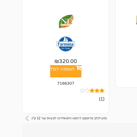
₪
320.00
הוספה לסל
7166307
1
מדורג
(1)
3.00
מתוך 5
מבוסס
על
מזון לכלב פרוטקט דרמטו היפואלרגני לבעיות עור 12 ק"ג
דירוגים
של
לקוחות