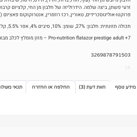
זרעי פשתן, ביצה שלמה. הידרוליזה של חלבון מן החי, קלציום קרבונ
פרוקטו-אוליגוסכרידים, טאורין, רכז רוזמרין, אנטרוקוקוס פאציום (פ
תכולה תזונתית: חלבון: 27%, שומן: 10%, סיבים 4%, אפר 5.5%, קלציום 1.1%, זרחן 0.55%
Pro-nutrition flatazor prestige adult +7 – מזון מומלץ לכלב מבוגר.
3269878791503
16
מידע נוסף
חוות דעת (3)
החלפה או החזרה
תנאי משלו