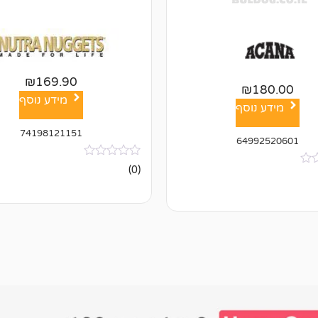
₪
169.90
₪
180.00
מידע נוסף
מידע נוסף
74198121151
64992520601
אין
(0)
ביקורות