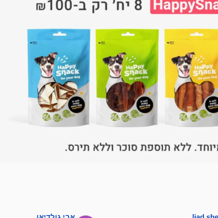
liad s
אבי גולדיאן