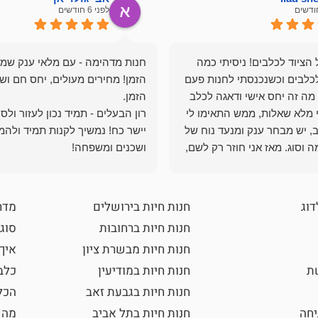
לפני 6 חודשים
הציוד לכלבים! ניסיתי כמה
חנות מדהימה - עם מלאי ענק שמ
כלבים וכשנכנסתי לחנות פעם
הזמן! מחירים מעולים, יחס חם ושי
מה זה יחס אישי ודאגה לכלב
י מלא שאלות, ממש התאימו לי
רון הבעלים - תמיד נכון לעזור ולס
, יש מבחר ענק ומנעד נוח של
יישר כח! נמשיך לקנות תמיד ולהמ
 וסוג. מאז אני חוזר רק לשם,
ושכנים ומשפחה!
 ואני עוד יותר ❤️
דוג
חנות חיות בירושלים
מדר
חנות חיות ברחובות
סוגי
חנות חיות מבשרת ציון
איך
שת
חנות חיות במודיעין
כלב
חנות חיות בגבעת זאב
הכל
חה
חנות חיות בתל אביב
מה 