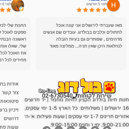
לפני 5 חודשים
לפני 6 חודשים
מאז שעברתי לירושלים אני קונה אוכל
החנות שלי לכל 
לחתולים וכלבים בבולדוג. עובדים שם אנשים
ספקים לאוכל ל
מדהימים , שפותרים גם בעיות הובלה
ראשונה הבנתי 
לנחלאות היכן שאין חניה... ממליצה מאוד
שלי, שאלו אות
את האוכל לכלב
מחירים לכל רמה
הכלב שלי מרוצה
אודות בול
צור קשר
שירות לקוחות
02-6730540
חנות חיות בולדוג הקניון לחיות מחמד | יד חרוצים
סיטונאות
16 ירושלים | משלוחים: כל הארץ 1-5 ימי עסקים,
זיכיון בר
אזורים חריגים 1-7 ימי עסקים | שעות פעילות: א׳-ה׳
דרושים
9:00-21:00, ימי ו׳ וחגים 9:00-15:00.
שעות פתי