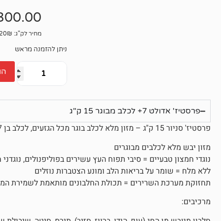
3
מדורגים
4.67
מתוך
300.00
5 מבוסס
על
דירוגים
של לקוחות
מחיר לק"ג: 20₪
ניתן להזמנה מראש
הו
פרסטיז' אדולט 7+ לכלב מבוגר 15 ק"ג
פרסטיז' סניור 15 ק"ג – מזון מלא לכלב בוגר מכל הגזעים, לכלב בן 7 שנים ומעלה.
מזון יבש מלא לכלבים מבוגרים
נוגדי חמצון טבעיים = סיבי תפוח העץ עשירים בפוליפנולים, נוגדני
ללא מלח = שומר על בריאות הלב ומונע הצטברות נוזלים
תחזוקת מערכת השרירים = תכולת החלבונים מותאמת לשמירת המסה
מרכיבים:
חלבון מיובש מן החי (עוף, הודו, ברווז, חזיר), תירס, חיטה, שיבולת ש