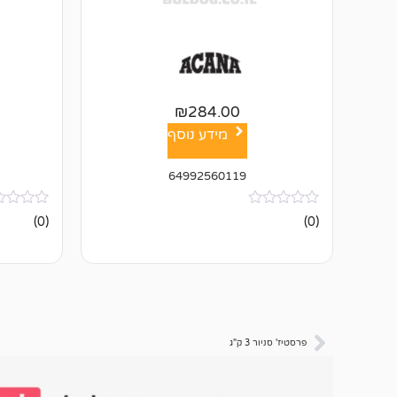
₪
284.00
מידע נוסף
64992560119
אין
אין
(0)
(0)
ביקורות
ביקורות
פרסטיז' סניור 3 ק"ג