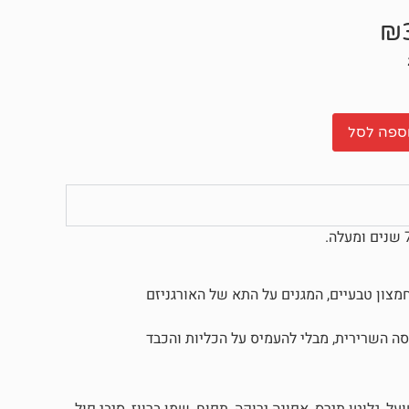
₪
ספה לסל
 חמצון טבעיים, המגנים על התא של האורגניזם
 השרירית, מבלי להעמיס על הכליות והכבד
ועל, גלוטן תירס, אפונה ירוקה, תפוח, שמן ברווז, סיבי פול,