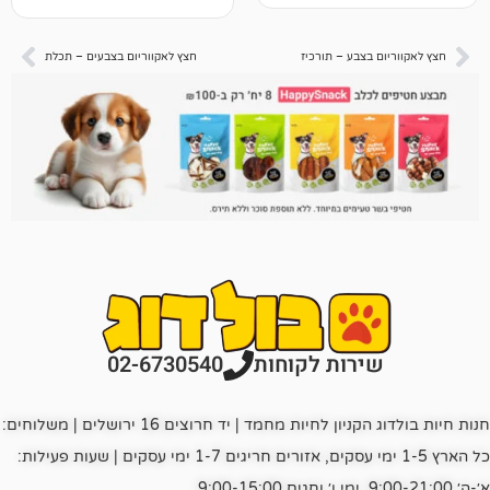
צבע – תורכיז
חצץ לאקווריום בצבעים – תכלת
רות לקוחות
02-6730540
חנות חיות בולדוג הקניון לחיות מחמד | יד חרוצים 16 ירושלים | משלוחים:
כל הארץ 1-5 ימי עסקים, אזורים חריגים 1-7 ימי עסקים | שעות פעילות: