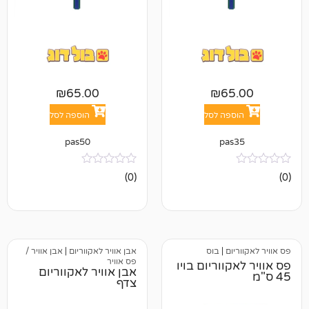
₪
65.00
₪
6
פה לסל
הוספה לסל
pas50
pa
אין
(0)
ביקורות
ום
|
בוס
אבן אוויר לאקווריום
|
אבן אוויר /
פס אוויר
ווריום בויו
אבן אוויר לאקווריום
צדף