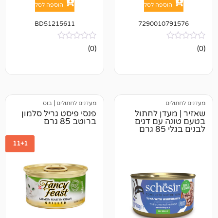
פה לסל
הוספה לסל
BD51215611
729001
אין
(0)
ביקורות
מעדנים לחתולים
|
בוס
ן לחתול
פנסי פיסט גריל סלמון
עם דגים
ברוטב 85 גרם
11+1