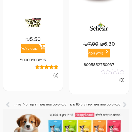
₪
5.50
₪
7.00
הוספה לסל
ע נוסף
50000503896
800585
2
מדורגים
(2)
4.50
מתוך 5
מבוסס על
דירוגים של
לקוחות
 פירות ים 85 גרם
פנסי פיסט פטה מעדן דג קוד, סול ושרימפס 85 גרם