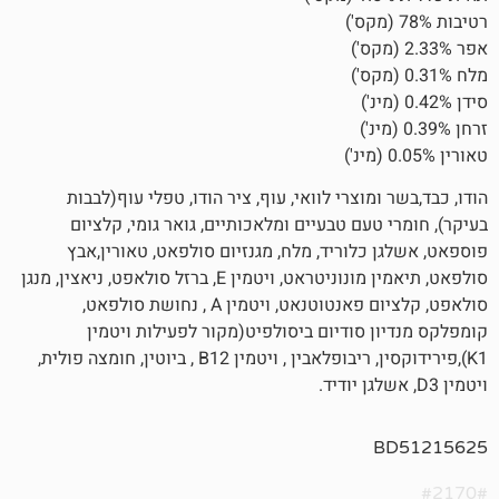
וצרי לוואי, עוף, ציר הודו, טפלי עוף(לבבות
עם טבעיים ומלאכותיים, גואר גומי, קלציום
לוריד, מלח, מגנזיום סולפאט, טאורין,אבץ
סולפאט, תיאמין מונוניטראט, ויטמין E, ברזל סולאפט, ניאצין, מנגן
סולאפט, קלציום פאנטוטנאט, ויטמין A , נחושת סולפאט,
 סודיום ביסולפיט(מקור לפעילות ויטמין
K1),פירידוקסין, ריבופלאבין , ויטמין B12 , ביוטין, חומצה פולית,