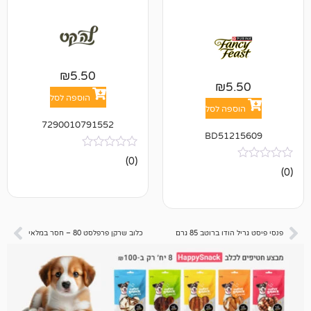
₪
5.50
₪
5
הוספה לסל
פה לסל
7290010791552
BD512
אין
(0)
ביקורות
 ברוטב 85 גרם
כלוב שרקן פרפלסט 80 – חסר במלאי