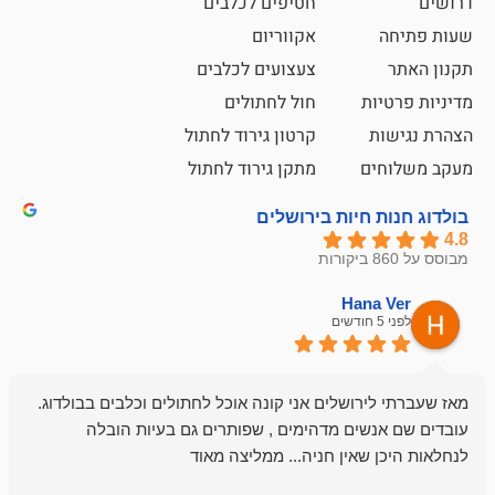
חטיפים לכלבים
אקווריום
צעצועים לכלבים
ת
חול לחתולים
קרטון גירוד לחתול
ם
מתקן גירוד לחתול
חיות בירושלים
emesh
Han
לפני 6 חודשים
רושלים אני קונה אוכל לחתולים וכלבים בבולדוג.
החנות שלי לכל
שים מדהימים , שפותרים גם בעיות הובלה
וכשנכנסתי לח
שאין חניה... ממליצה מאוד
לכלב שלי, שא
לכלב, יש מבחר