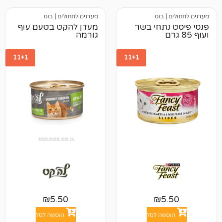
בוס
מעדנים לחתולים
|
בוס
תחי בשר
מעדן להקט בטעם עוף
גורמה
11+1
11+1
₪
5.50
₪
5
פה לסל
הוספה לסל