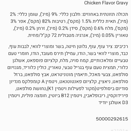
Chicke
תכולה תזונתית באחוזים: חלבון כללי: 9% (מינ'), שומן כללי: 2%
(מינ'), תאית כללית 1.5% (מקס'), רטיבות 82% (מקס'), אפר 3%
(מקס'), מלח 0.6% (מקס'), סידן 0.2% (מינ'), זרחן 0.2% (מינ'),
 עוף, גלוטן חיטה, בשר ומוצרי לוואי, לבבות עוף,
י בשר, הודו, עמילן תירס מעובד, הודו, חומרי טעם
יים, קמח סויה, מלח, קלציום פוספאט, אשלגן
 עוף בגריל טבעי, טאורין, כולין כלוריד, מגנזיום
אכל, תיאמין מונוניטראט, אבץ סולפאט, ברזל
סולפאט, ניאצין, קלציום פאנטוטנאט, ויטמין A קומפלקס מנדיון
סודיום ביסולפיט(מקור לפעילות ויטמין K1),נחושת סולפאט,
פירידוקסין, ריבופלאבין, ויטמין B12 ביוטין, חומצה פולית, ויטמין
5