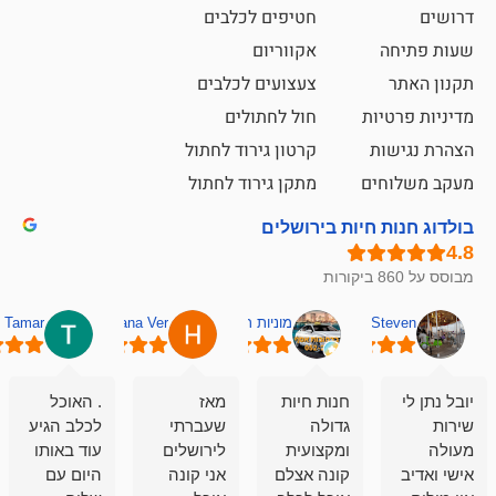
חטיפים לכלבים
אקווריום
צעצועים לכלבים
ת
חול לחתולים
קרטון גירוד לחתול
ם
מתקן גירוד לחתול
חיות בירושלים
מוניות רחובות אסף
Hana Ver
Tamar
סאן בן 
חנות חיות
מאז
. האוכל
פשוט חווית
גדולה
שעברתי
לכלב הגיע
קנייה שאפו
ומקצועית
לירושלים
עוד באותו
לעוסקים
קונה אצלם
אני קונה
היום עם
במלאכה