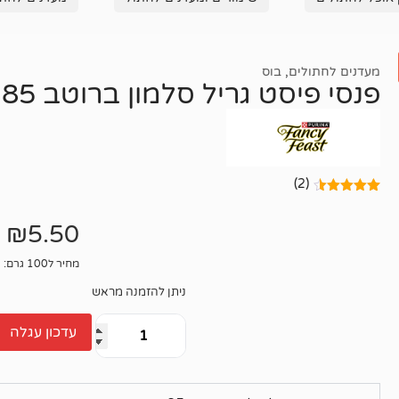
מעדנים לחתולים
,
בוס
פנסי פיסט גריל סלמון ברוטב 85 גרם
(2)
2
מדורגים
4.50
מתוך
₪
5.50
5 מבוסס
על
דירוגים
של לקוחות
מחיר ל100 גרם: 6.47₪
ניתן להזמנה מראש
עדכון עגלה