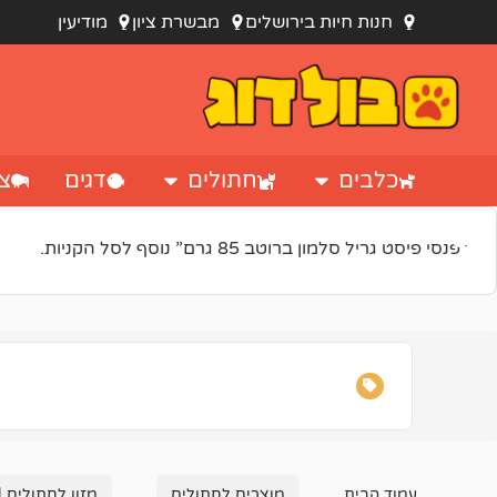
חנות חיות בירושלים
מבשרת ציון
מודיעין
כלבים
חתולים
דגים
צי
“פנסי פיסט גריל סלמון ברוטב 85 גרם” נוסף לסל הקניות.
עמוד הבית
מוצרים לחתולים
מזון לחתולים |