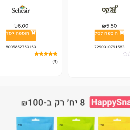
₪
6.00
₪
5.50
הוספה לסל
הוספה לסל
8005852750150
7290010791583
3
מדורגים
(3)
4.67
מתוך 5
מבוסס על
דירוגים של
לקוחות