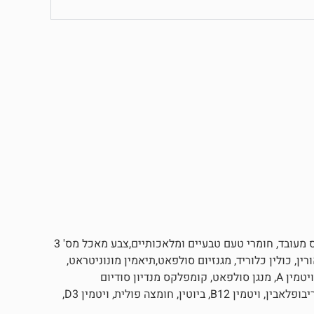
ציר דגים,סלמון, כבד, גלוטן חיטה, בשר ומוצרי לוואי, עוף,עמילן תירס מעובד, חומרי טעם טבעיים ומלאכותיים,צבע מאכל מס' 3
ין, כולין כלוריד, מגנזיום סולפאט,תיאמין מונוניטראט,
ויטמין E, אבץ סולפאט, ברזל סולפאט, ניאצין, קלציום פאנטוטנאט, ויטמין A, מנגן סולפאט, קומפלקס מנדיון סודיום
ביסולפיט(מקור לפעילות ויטמין K1), נחושת סולפאט, פירידוקסין, ריבופלאבין, ויטמין B12, ביוטין, חומצה פולית, ויטמין D3,