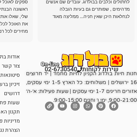
לחתולים וכלבים בבולדוג. עובדים שם אנשים
ספקים לאוכל ל
מדהימים , שפותרים גם בעיות הובלה
ראשונה הבנתי 
לנחלאות היכן שאין חניה... ממליצה מאוד
שלי, שאלו אות
את האוכל לכלב
מחירים לכל רמה
הכלב שלי מרוצה
אודות בול
צור קשר
שירות לקוחות
02-6730540
חנות חיות בולדוג הקניון לחיות מחמד | יד חרוצים
סיטונאות
16 ירושלים | משלוחים: כל הארץ 1-5 ימי עסקים,
זיכיון בר
אזורים חריגים 1-7 ימי עסקים | שעות פעילות: א׳-ה׳
דרושים
9:00-21:00, ימי ו׳ וחגים 9:00-15:00.
שעות פתי
תקנון הא
מדיניות פ
הצהרת נג