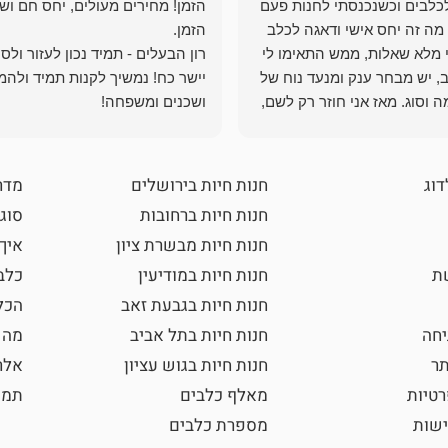
כלבים וכשנכנסתי לחנות פעם
הזמן! מחירים מעולים, יחס חם ושי
מה זה יחס אישי ודאגה לכלב
י מלא שאלות, ממש התאימו לי
רון הבעלים - תמיד נכון לעזור ולס
, יש מבחר ענק ומנעד נוח של
יישר כח! נמשיך לקנות תמיד ולהמ
 וסוג. מאז אני חוזר רק לשם,
ושכנים ומשפחה!
 ואני עוד יותר ❤️
דוג
חנות חיות בירושלים
מדר
חנות חיות ברחובות
סוגי
חנות חיות מבשרת ציון
איך
שת
חנות חיות במודיעין
כלב
חנות חיות בגבעת זאב
הכל
חה
חנות חיות בתל אביב
מה 
תר
חנות חיות בגוש עציון
אלר
רטיות
מאלף כלבים
תמו
ישות
מספרת כלבים