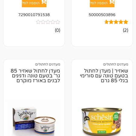
פה לסל
הוספה לסל
7290010791538
50000
אין
(0)
ביקורות
מעדנים לחתולים
ן לחתול
מעדן לחתול שאזיר 85
ם סורימי
גר' בטעם טונה ודגיגים
לבנים באורז מוקרם