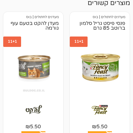
רים
בוס
מעדנים לחתולים
|
בוס
ריל סלמון
מעדן להקט בטעם עוף
גורמה
11+1
11+1
₪
5.50
₪
5