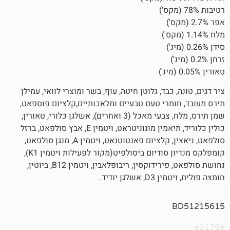
כבד, גלוטן חיטה, עוף, בשר ומוצרי לוואי, עמילן
מרי טעם טבעיים ומלאכותיים,קלציום פוספאט,
שמן תירס, מלח, צבעי מאכל (3 ואחרים), אשלגן כלורי, טאורין,
כולין כלוריד, תיאמין מונוניטראט, ויטמין E, אבץ סולפאט, ברזל
סולפאט, ניאצין, קלציום פאנטוטנאט, ויטמין A, מנגן סולפאט,
קומפלקס מנדיון סודיום ביסולפיט(מקור לפעילות ויטמין K1),
נחושת סולפאט, פירידוקסין, ריבופלאבין, ויטמין B12, ביוטין,
גן יודיד.