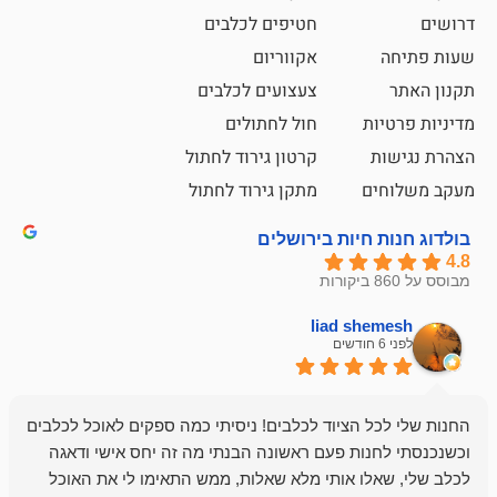
חטיפים לכלבים
אקווריום
צעצועים לכלבים
ת
חול לחתולים
קרטון גירוד לחתול
ם
מתקן גירוד לחתול
חיות בירושלים
liad sh
אבי ג
לפני 6 חודשים
 הציוד לכלבים! ניסיתי כמה ספקים לאוכל לכלבים
חנות מדהימה 
נות פעם ראשונה הבנתי מה זה יחס אישי ודאגה
לו אותי מלא שאלות, ממש התאימו לי את האוכל
רון הבעלים - ת