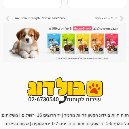
!
חול לחתול אברקלין Extra Strength פס כחול 10 ליטר – 8.3 קג
רות לקוחות
02-6730540
חנות חיות בולדוג הקניון לחיות מחמד | יד חרוצים 16 ירושלים | משלוחים:
כל הארץ 1-5 ימי עסקים, אזורים חריגים 1-7 ימי עסקים | שעות פעילות: