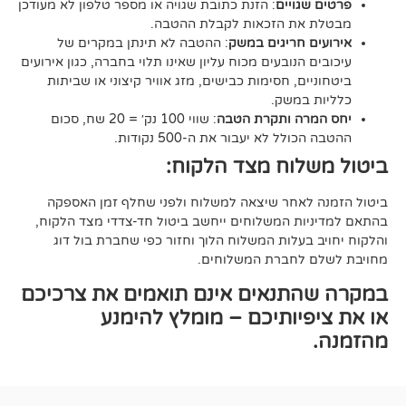
ויים
: הזנת כתובת שגויה או מספר טלפון לא מעודכן
ת הזכאות לקבלת ההטבה.
 חריגים במשק
: ההטבה לא תינתן במקרים של
הנובעים מכוח עליון שאינו תלוי בחברה, כגון אירועים
ם, חסימות כבישים, מזג אוויר קיצוני או שביתות
במשק.
ה ותקרת הטבה
: שווי 100 נק׳ = 20 שח, סכום
ל לא יעבור את ה-500 נקודות.
וח מצד הלקוח:
אחר שיצאה למשלוח ולפני שחלף זמן האספקה
ת המשלוחים ייחשב ביטול חד-צדדי מצד הלקוח,
עלות המשלוח הלוך וחזור כפי שחברת בול דוג
לחברת המשלוחים.
תנאים אינם תואמים את צרכיכם
יותיכם – מומלץ להימנע