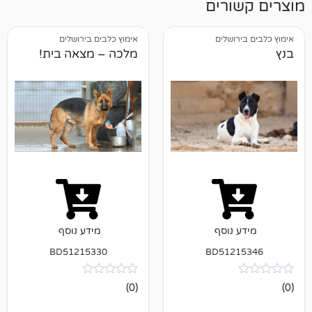
רים
ושלים
אימוץ כלבים בירושלים
מלכה – מצאה בית!
נוסף
מידע נוסף
BD51215330
BD512
אין
(0)
ביקורות