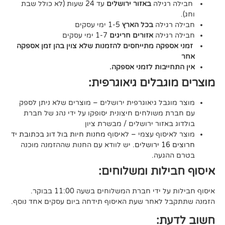
גילה
באזור ירושלים
עד 24 שעות (לא כולל שבת
גילה
בכל הארץ
1-5 ימי עסקים
גילה
אזורים חריגים
1-7 ימי עסקים
קה מתייחסים להזמנות שלא צוין בהן זמן אספקה
יבות לזמני אספקה.
גבלים גיאוגרפית:
בל גיאוגרפית ירושלים – מוצרים שלא ניתן לספק
משולחים חיצונית יסופקו על ידי נהג של חברת
אזור ירושלים / מבשרת ציון
סוף עצמי – לאיסוף
מחנות חיות בול דוג בכתובת יד
. יש לוודא עם החנות שההזמנה מוכנה
געה.
לות ומשלוחים:
די חברת המשלוחים בשעה 11:00 בבוקר.
לאחר שעת האיסוף תידחה ביום עסקים אחד נוסף.
ת: