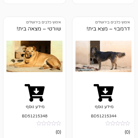
ושלים
אימוץ כלבים בירושלים
א בית!
שורטי – מצאה בית!
נוסף
מידע נוסף
BD51215348
BD512
אין
(0)
ביקורות