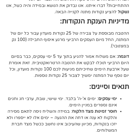
ו איתנו. אנו נבדוק את הנושא ובמידה והיה כשל, אנו
ודות מתנה לקנייה הבאה.
ענקת הנקודות:
ההטבה מבוססת על צבירה של 25 נקודות מועדון עבור כל יום של
המתנה, החל מיום העסקים הרביעי מרגע איסוף החבילה (100 נק
אם משלוח אמור להגיע בתוך עד 5 ימי עסקים, כבר בסיום
וכלו לבקש את ההטבה הרטרואקטיבית. זאת אומרת
שעל ארבעת הימים שחיכיתם מגיעות לכם 100 נקודות מועדון, וכל
יך לצבור 25 נקודות נוספות.
גים:
ם
: ימים א'-ה' בלבד. ימי שישי, שבת, ערבי חג וחגים
רים במניין הימים.
נות מצד הלקוח
: במידה והשליח ניסה לתאם מסירה
א ענה או דחה את ההגעה – ימים אלו לא ייספרו ולא
ודות, מכיוון שהעיכוב אינו נחשב ככשל מצד חברת
ם.