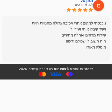
ל
mazor
לפני 6 חודשים
אחלה חנות ,א
בכל עניין מתי
והשירות פצצה.
ויות שמורות ©
חנות חיות
בול דוג הקניון לחיות 2026