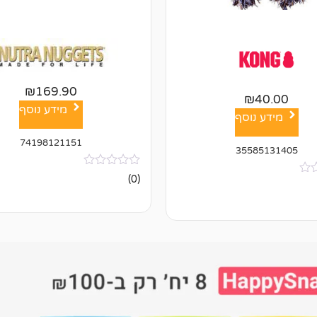
₪
169.90
₪
40.00
מידע נוסף
מידע נוסף
74198121151
35585131405
אין
(0)
ביקורות