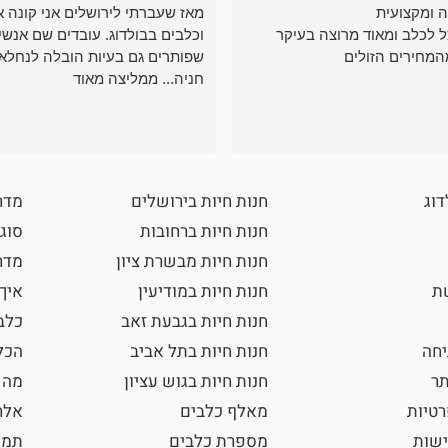
ה ומקצועית
מאז שעברתי לירושלים אני קונה א
ל לכלב ומאוד מרוצה בעיקר
וכלבים בבולדוג. עובדים שם אנשי
המחירים הזולים
שפותרים גם בעיות הובלה לנחלאו
חניה... ממליצה מאוד
דוג
חנות חיות בירושלים
מדר
חנות חיות ברחובות
סוגי
חנות חיות מבשרת ציון
מדרי
שת
חנות חיות במודיעין
איך
חנות חיות בגבעת זאב
כלב
חה
חנות חיות בתל אביב
הכל
תר
חנות חיות בגוש עציון
מה 
רטיות
מאלף כלבים
אלר
ישות
מספרת כלבים
תמו