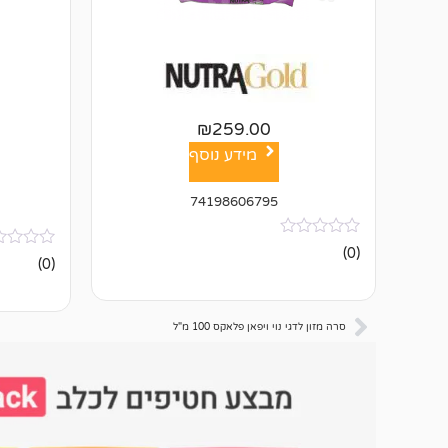
₪
259.00
מידע נוסף
74198606795
אין
(0)
אין
ביקורות
(0)
ביקורות
סרה מזון לדגי נוי ויפאן פלאקס 100 מ"ל