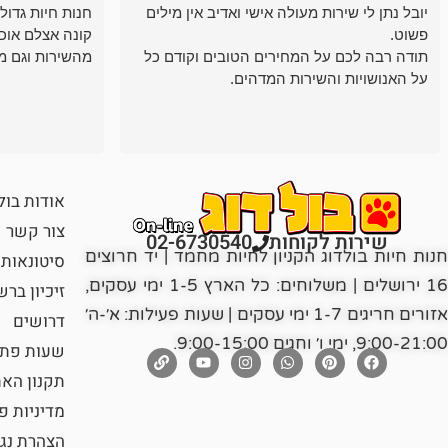
יובל נתן לי שירות מעולה אישי ואדיב אין מילים
חנות חיות גדול
פשוט.
קונה אצלם אוכ
תודה רבה לכם על המחירים הטובים וקודם כל
מהשירות וגם מ
על האנושויות והשירות המדהים.
אודות בול
צור קשר
שירות לקוחות
02-6730540
חנות חיות בולדוג הקניון לחיות מחמד | יד חרוצים
סיטונאות
16 ירושלים | משלוחים: כל הארץ 1-5 ימי עסקים,
זיכיון בר
אזורים חריגים 1-7 ימי עסקים | שעות פעילות: א׳-ה׳
דרושים
9:00-21:00, ימי ו׳ וחגים 9:00-15:00.
שעות פתי
תקנון הא
מדיניות פ
הצהרת נג