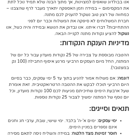
אפים למצוינות, אך מתוך הבנה שלא תמיד נוכל לתת
 במידה וזמן האספקה יתארך מעבר לרף שהצבנו –
ן טוב נשקול להעניק לכם מתנה.
 לא סיפקה את המשלוח וכבר יום לפני
ו איתנו. אנו נבדוק את הנושא ובמידה והיה כשל, אנו
ודות מתנה לקנייה הבאה.
ענקת הנקודות:
ההטבה מבוססת על צבירה של 25 נקודות מועדון עבור כל יום של
המתנה, החל מיום העסקים הרביעי מרגע איסוף החבילה (100 נק
אם משלוח אמור להגיע בתוך עד 5 ימי עסקים, כבר בסיום
וכלו לבקש את ההטבה הרטרואקטיבית. זאת אומרת
שעל ארבעת הימים שחיכיתם מגיעות לכם 100 נקודות מועדון, וכל
יך לצבור 25 נקודות נוספות.
גים:
ם
: ימים א'-ה' בלבד. ימי שישי, שבת, ערבי חג וחגים
רים במניין הימים.
נות מצד הלקוח
: במידה והשליח ניסה לתאם מסירה