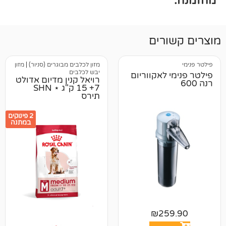
רים
מזון לכלבים מבוגרים (סניור)
|
מזון
יבש לכלבים
 לאקווריום
רויאל קנין מדיום אדולט
7+ 15 ק"ג ⋆ SHN
תירס
2 פינוקים
במתנה
₪
25