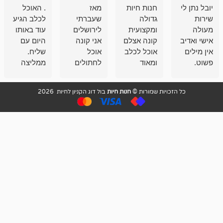
חנות חיות
מאז
. האוכל
פשוט חווית
גדולה
שעברתי
לכלב הגיע
קנייה שאפו
ומקצועית
לירושלים
עוד באותו
לעוסקים
קונה אצלם
אני קונה
היום עם
במלאכה
אוכל לכלב
אוכל
שליח.
שירות-אמינות-ז
ומאוד
לחתולים
ממליצה
והכי חשוב
מרוצה
וכלבים
מאד!!
איכות
בעיקר
בבולדוג.
שירות מאד
ממליץ
ויות שמורות ©
חנות חיות
בול דוג הקניון לחיות 2026
מהשירות
עובדים שם
מקצועי
בחום
וגם
אנשים
ואדיב ,
מהמחירים
מדהימים ,
מאד
הזולים
שפותרים
נחמדים ,
גם בעיות
מזמינה
הובלה
אצלם
לנחלאות
בקביעות
היכן שאין
חניה...
ממליצה
מאוד