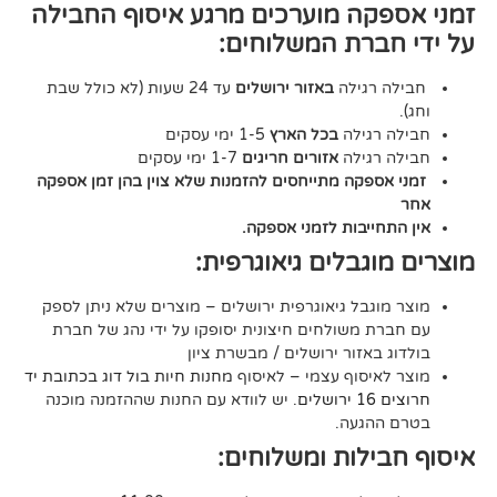
ה מוערכים מרגע איסוף החבילה
רת המשלוחים:
גילה
באזור ירושלים
עד 24 שעות (לא כולל שבת
גילה
בכל הארץ
1-5 ימי עסקים
גילה
אזורים חריגים
1-7 ימי עסקים
קה מתייחסים להזמנות שלא צוין בהן זמן אספקה
יבות לזמני אספקה.
גבלים גיאוגרפית:
בל גיאוגרפית ירושלים – מוצרים שלא ניתן לספק
משולחים חיצונית יסופקו על ידי נהג של חברת
אזור ירושלים / מבשרת ציון
סוף עצמי – לאיסוף
מחנות חיות בול דוג בכתובת יד
. יש לוודא עם החנות שההזמנה מוכנה
געה.
לות ומשלוחים: