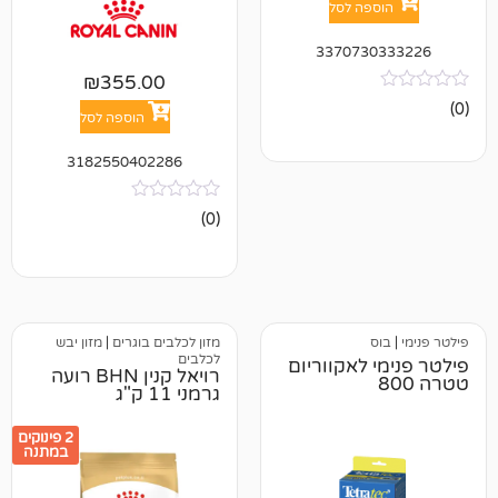
פה לסל
337073
₪
355.00
הוספה לסל
3182550402286
אין
(0)
ביקורות
מזון לכלבים בוגרים
|
מזון יבש
לכלבים
 לאקווריום
רויאל קנין BHN רועה
גרמני 11 ק"ג
2 פינוקים
במתנה