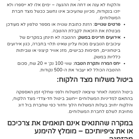
א ענה או דחה את ההגעה – ימים אלו לא ייספרו ולא
ודות, מכיוון שהעיכוב אינו נחשב ככשל מצד חברת
ם.
ויים
: הזנת כתובת שגויה או מספר טלפון לא מעודכן
ת הזכאות לקבלת ההטבה.
 חריגים במשק
: ההטבה לא תינתן במקרים של
הנובעים מכוח עליון שאינו תלוי בחברה, כגון אירועים
ם, חסימות כבישים, מזג אוויר קיצוני או שביתות
במשק.
ה ותקרת הטבה
: שווי 100 נק׳ = 20 שח, סכום
ל לא יעבור את ה-500 נקודות.
וח מצד הלקוח:
אחר שיצאה למשלוח ולפני שחלף זמן האספקה
ת המשלוחים ייחשב ביטול חד-צדדי מצד הלקוח,
עלות המשלוח הלוך וחזור כפי שחברת בול דוג
לחברת המשלוחים.
תנאים אינם תואמים את צרכיכם
יותיכם – מומלץ להימנע