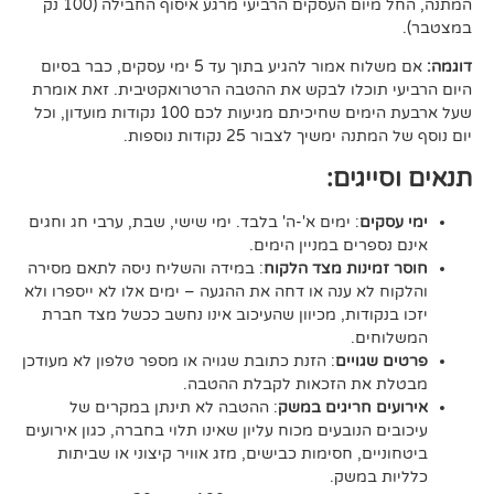
המתנה, החל מיום העסקים הרביעי מרגע איסוף החבילה (100 נק
אם משלוח אמור להגיע בתוך עד 5 ימי עסקים, כבר בסיום
וכלו לבקש את ההטבה הרטרואקטיבית. זאת אומרת
שעל ארבעת הימים שחיכיתם מגיעות לכם 100 נקודות מועדון, וכל
יך לצבור 25 נקודות נוספות.
גים:
ם
: ימים א'-ה' בלבד. ימי שישי, שבת, ערבי חג וחגים
רים במניין הימים.
נות מצד הלקוח
: במידה והשליח ניסה לתאם מסירה
א ענה או דחה את ההגעה – ימים אלו לא ייספרו ולא
ודות, מכיוון שהעיכוב אינו נחשב ככשל מצד חברת
ם.
ויים
: הזנת כתובת שגויה או מספר טלפון לא מעודכן
ת הזכאות לקבלת ההטבה.
 חריגים במשק
: ההטבה לא תינתן במקרים של
הנובעים מכוח עליון שאינו תלוי בחברה, כגון אירועים
ם, חסימות כבישים, מזג אוויר קיצוני או שביתות
במשק.