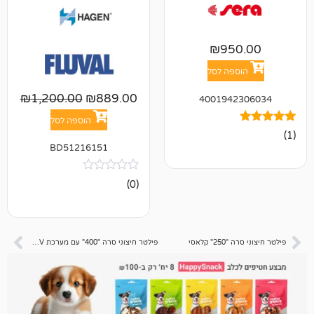
₪
95
פה לסל
₪
1,200.00
₪
889.00
400194
הוספה לסל
BD51216151
אין
(0)
ביקורות
קלאסי
פילטר חיצוני סרה "400" עם מערכת UV לחיטוי המים