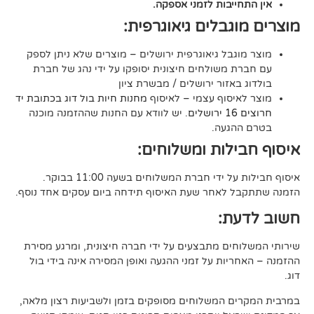
יבות לזמני אספקה.
גבלים גיאוגרפית:
בל גיאוגרפית ירושלים – מוצרים שלא ניתן לספק
משולחים חיצונית יסופקו על ידי נהג של חברת
אזור ירושלים / מבשרת ציון
סוף עצמי – לאיסוף
מחנות חיות בול דוג בכתובת יד
. יש לוודא עם החנות שההזמנה מוכנה
געה.
לות ומשלוחים:
די חברת המשלוחים בשעה 11:00 בבוקר.
לאחר שעת האיסוף תידחה ביום עסקים אחד נוסף.
ת:
ים מתבצעים על ידי חברה חיצונית, ומרגע מסירת
ות על זמני ההגעה ואופן המסירה אינה בידי בול
 המשלוחים מסופקים בזמן ולשביעות רצון מלאה,