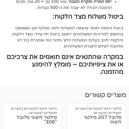
ה ותקרת הטבה
: שווי 100 נק׳ = 20 שח, סכום
ל לא יעבור את ה-500 נקודות.
וח מצד הלקוח:
אחר שיצאה למשלוח ולפני שחלף זמן האספקה
ת המשלוחים ייחשב ביטול חד-צדדי מצד הלקוח,
עלות המשלוח הלוך וחזור כפי שחברת בול דוג
לחברת המשלוחים.
תנאים אינם תואמים את צרכיכם
יותיכם – מומלץ להימנע
רים
וריום
|
מוצרים
פילטר חיצוני לאקווריום
|
מוצרים
ום
חשמליים לאקווריום
לובל 207 פילטר
פילטר חיצוני פלובל
"306"