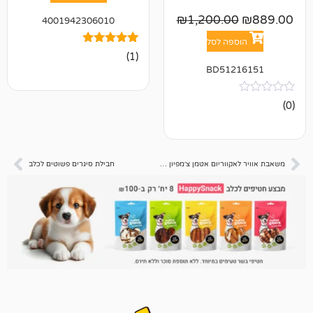
₪
1,200.0
4001942306010
פה לסל
1
מדורג
(1)
5.00
BD512
מתוך 5
מבוסס על
דירוגים של
לקוחות
משאבת אוויר לאקווריום אטמן צ׳מפיון cx-0098 שתי יציאות
חבילת סיגרים פשוטים לכלב