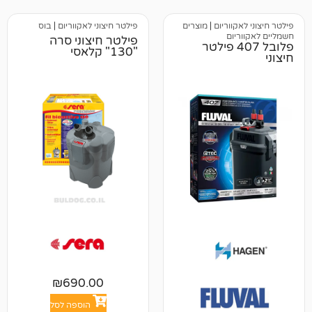
וריום
|
מוצרים
פילטר חיצוני לאקווריום
|
בוס
ום
פילטר חיצוני סרה
לובל 407 פילטר
"130" קלאסי
₪
690.00
הוספה לסל