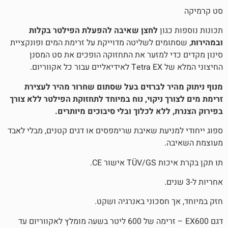
גון
לחצן שאיבה להפעלת הפילטר בקלות
מים לשליטה מדוייקת על זרימת המים ופונקציית
י למזער את התחזוקה הופכים את סט המסנן
קווריום.
יר לברזים בעל שסתום שחרור מהיר לעצירת
ך ניקוי, נוח במיוחד לתחזוקת הפילטר ללא צורך
ללא לכלוך ובלי סיבוכים מיותרים.
ניעת שאיבת שרימפסים או דגים קטנים, מבלי לאבד
.
ישור CE.
 חסכוני באנרגיה ושקט.
דגם EX600 – זרימה של 600 ליטר בשעה מומלץ לאקווריום עד