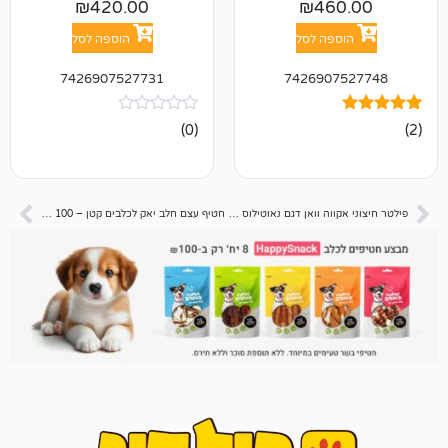
₪
420.00
₪
46
פה לסל
הוספה לסל
7426907527731
742690
אין
(0)
ביקורות
פילטר חיצוני אקווה וואן דגם נאוטילוס 1100
חטיף עצם חלב יאק לכלבים קטן – 100 גרם בטעם בוטנים