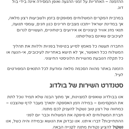
ות על זמני ההגעה ואופן המסירה אינה בידי בול
 המשלוחים מסופקים בזמן ולשביעות רצון מלאה,
ל ייתכנו מצבים חריגים כגון חגים, עומסי תנועה,
קיצוניים או אירועים ביטחוניים, העשויים לגרום
ם בשליטתנו.
 מאמץ לסייע בטיפול בפניות וללוות את תהליך
פשר, אך לא תישא באחריות לעיכובים, אי-הגעה או
 מהשירות הלוגיסטי החיצוני.
ווה הסכמה מלאה ומודעת לכל התנאים המפורטים
ירות של בולדוג
אפים למצוינות, אך מתוך הבנה שלא תמיד נוכל לתת
 במידה וזמן האספקה יתארך מעבר לרף שהצבנו –
ן טוב נשקול להעניק לכם מתנה.
 לא סיפקה את המשלוח וכבר יום לפני
ו איתנו. אנו נבדוק את הנושא ובמידה והיה כשל, אנו
ודות מתנה לקנייה הבאה.