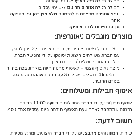
גילה
בכל הארץ
1-5 ימי עסקים
גילה
אזורים חריגים
1-7 ימי עסקים
קה מתייחסים להזמנות שלא צוין בהן זמן אספקה
יבות לזמני אספקה.
גבלים גיאוגרפית:
בל גיאוגרפית ירושלים – מוצרים שלא ניתן לספק
משולחים חיצונית יסופקו על ידי נהג של חברת
אזור ירושלים / מבשרת ציון
סוף עצמי – לאיסוף
מחנות חיות בול דוג בכתובת יד
. יש לוודא עם החנות שההזמנה מוכנה
געה.
לות ומשלוחים:
די חברת המשלוחים בשעה 11:00 בבוקר.
לאחר שעת האיסוף תידחה ביום עסקים אחד נוסף.
ת:
ים מתבצעים על ידי חברה חיצונית, ומרגע מסירת