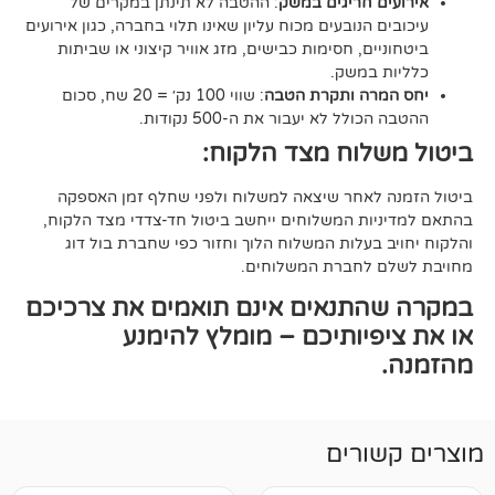
 חריגים במשק
: ההטבה לא תינתן במקרים של
הנובעים מכוח עליון שאינו תלוי בחברה, כגון אירועים
ם, חסימות כבישים, מזג אוויר קיצוני או שביתות
במשק.
ה ותקרת הטבה
: שווי 100 נק׳ = 20 שח, סכום
ל לא יעבור את ה-500 נקודות.
וח מצד הלקוח:
אחר שיצאה למשלוח ולפני שחלף זמן האספקה
ת המשלוחים ייחשב ביטול חד-צדדי מצד הלקוח,
עלות המשלוח הלוך וחזור כפי שחברת בול דוג
לחברת המשלוחים.
תנאים אינם תואמים את צרכיכם
יותיכם – מומלץ להימנע
רים