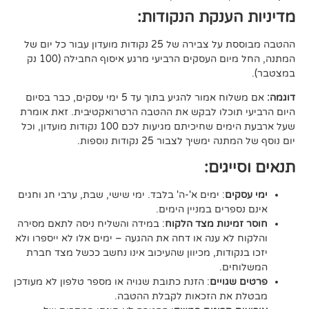
ענקת הנקודות:
ההטבה מבוססת על צבירה של 25 נקודות מועדון עבור כל יום של
המתנה, החל מיום העסקים הרביעי מרגע איסוף החבילה (100 נק
אם משלוח אמור להגיע בתוך עד 5 ימי עסקים, כבר בסיום
וכלו לבקש את ההטבה הרטרואקטיבית. זאת אומרת
שעל ארבעת הימים שחיכיתם מגיעות לכם 100 נקודות מועדון, וכל
יך לצבור 25 נקודות נוספות.
גים:
ם
: ימים א'-ה' בלבד. ימי שישי, שבת, ערבי חג וחגים
רים במניין הימים.
נות מצד הלקוח
: במידה והשליח ניסה לתאם מסירה
א ענה או דחה את ההגעה – ימים אלו לא ייספרו ולא
ודות, מכיוון שהעיכוב אינו נחשב ככשל מצד חברת
ם.
ויים
: הזנת כתובת שגויה או מספר טלפון לא מעודכן
ת הזכאות לקבלת ההטבה.