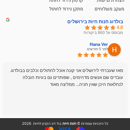
קרטון גירוד לחתול
ם
מתקן גירוד לחתול
חיות בירושלים
emesh
Han
לפני 6 חודשים
רושלים אני קונה אוכל לחתולים וכלבים בבולדוג.
החנות שלי לכל
שים מדהימים , שפותרים גם בעיות הובלה
וכשנכנסתי לח
שאין חניה... ממליצה מאוד
לכלב שלי, שא
לכלב, יש מבחר
אני חוזר רק ל
ויות שמורות ©
חנות חיות
בול דוג הקניון לחיות 2026