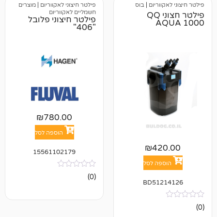
וריום
|
בוס
פילטר חיצוני לאקווריום
|
מוצרים
חשמליים לאקווריום
פילטר חצוני QQ
פילטר חיצוני פלובל
A
"406"
₪
780.00
הוספה לסל
₪
42
15561102179
פה לסל
אין
(0)
ביקורות
BD512