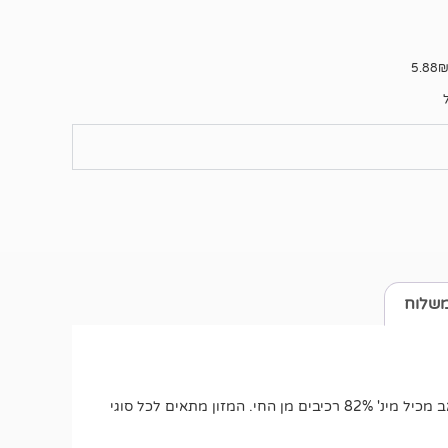
משלוח
מזון רטוב (פאוץ') NutriLove – מזון מלא ומאוזן בטעם מצויין. כל שקית מכילה פילה בשר מאודה מאודה באיכות גבוהה. פאוץ' נוטרילאב מכיל מינ' 82% רכיבים מן החי. המזון מתאים לכל סוגי