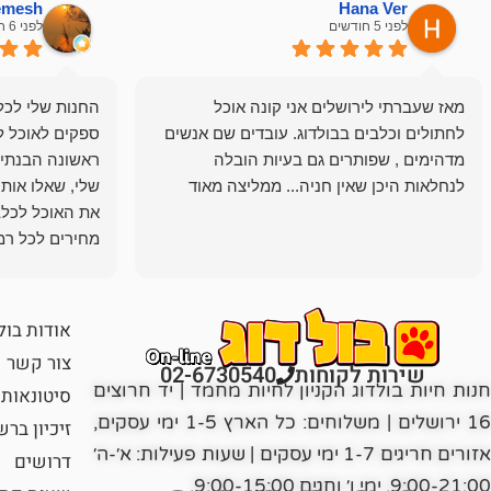
hemesh
Hana Ver
לפני 5 חודשים
לפני 6 חודשים
מאז שעברתי לירושלים אני קונה אוכל
החנות שלי לכל 
לחתולים וכלבים בבולדוג. עובדים שם אנשים
ספקים לאוכל ל
מדהימים , שפותרים גם בעיות הובלה
ראשונה הבנתי 
לנחלאות היכן שאין חניה... ממליצה מאוד
שלי, שאלו אות
את האוכל לכלב
מחירים לכל רמה
הכלב שלי מרוצה
אודות בול
צור קשר
שירות לקוחות
02-6730540
חנות חיות בולדוג הקניון לחיות מחמד | יד חרוצים
סיטונאות
16 ירושלים | משלוחים: כל הארץ 1-5 ימי עסקים,
זיכיון בר
אזורים חריגים 1-7 ימי עסקים | שעות פעילות: א׳-ה׳
דרושים
9:00-21:00, ימי ו׳ וחגים 9:00-15:00.