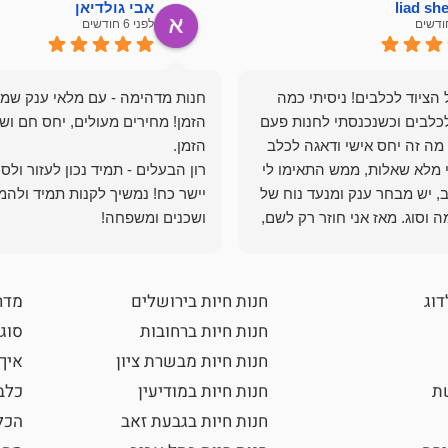
liad s
אבי גולדיאן
לפני 6 חודשים
הציוד לכלבים! ניסיתי כמה
חנות מדהימה - עם מלאי ענק שמ
כלבים וכשנכנסתי לחנות פעם
הזמן! מחירים מעולים, יחס חם ושי
מה זה יחס אישי ודאגה לכלב
י מלא שאלות, ממש התאימו לי
רון הבעלים - תמיד נכון לעזור ולס
, יש מבחר ענק ומנעד נוח של
יישר כח! נמשיך לקנות תמיד ולהמ
 וסוג. מאז אני חוזר רק לשם,
ושכנים ומשפחה!
 ואני עוד יותר ❤️
דוג
חנות חיות בירושלים
מדר
חנות חיות ברחובות
סוגי
חנות חיות מבשרת ציון
איך
שת
חנות חיות במודיעין
כלב
חנות חיות בגבעת זאב
הכל