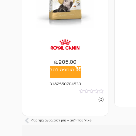
₪
205.00
הוספה לסל
3182550704533
אין
(0)
ביקורות
פאוץ' נוטרי לאב – מזון רטוב בטעם בקר בג'לי