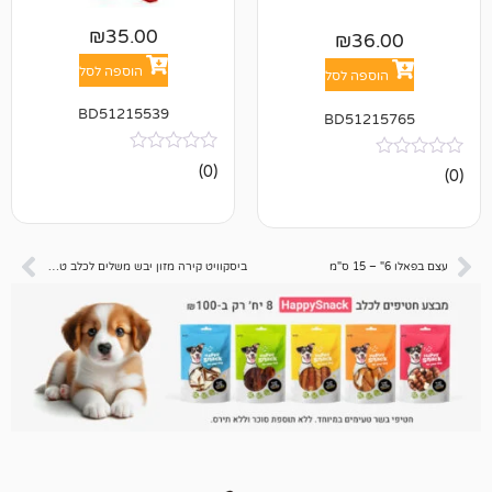
₪
35.00
₪
3
הוספה לסל
פה לסל
BD51215539
BD512
אין
(0)
ביקורות
ביסקוויט קירה מזון יבש משלים לכלב טריס