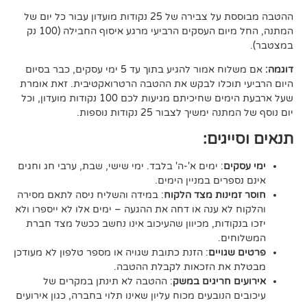
ההטבה מבוססת על צבירה של 25 נקודות מועדון עבור כל יום של
המתנה, החל מיום העסקים הרביעי מרגע איסוף החבילה (100 נק
אם משלוח אמור להגיע בתוך עד 5 ימי עסקים, כבר בסיום
וכלו לבקש את ההטבה הרטרואקטיבית. זאת אומרת
שעל ארבעת הימים שחיכיתם מגיעות לכם 100 נקודות מועדון, וכל
יך לצבור 25 נקודות נוספות.
גים:
ם
: ימים א'-ה' בלבד. ימי שישי, שבת, ערבי חג וחגים
רים במניין הימים.
נות מצד הלקוח
: במידה והשליח ניסה לתאם מסירה
א ענה או דחה את ההגעה – ימים אלו לא ייספרו ולא
ודות, מכיוון שהעיכוב אינו נחשב ככשל מצד חברת
ם.
ויים
: הזנת כתובת שגויה או מספר טלפון לא מעודכן
ת הזכאות לקבלת ההטבה.
 חריגים במשק
: ההטבה לא תינתן במקרים של
הנובעים מכוח עליון שאינו תלוי בחברה, כגון אירועים