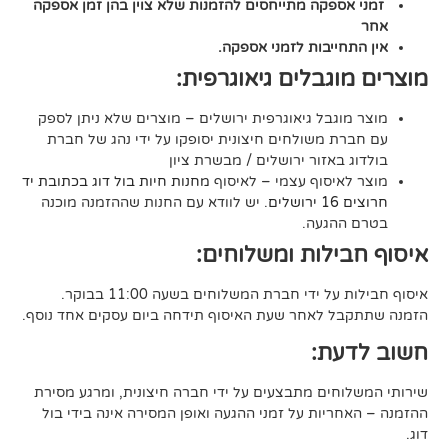
קה מתייחסים להזמנות שלא צוין בהן זמן אספקה
יבות לזמני אספקה.
גבלים גיאוגרפית:
בל גיאוגרפית ירושלים – מוצרים שלא ניתן לספק
משולחים חיצונית יסופקו על ידי נהג של חברת
אזור ירושלים / מבשרת ציון
סוף עצמי – לאיסוף
מחנות חיות בול דוג בכתובת יד
. יש לוודא עם החנות שההזמנה מוכנה
געה.
לות ומשלוחים:
די חברת המשלוחים בשעה 11:00 בבוקר.
לאחר שעת האיסוף תידחה ביום עסקים אחד נוסף.
ת:
ים מתבצעים על ידי חברה חיצונית, ומרגע מסירת
ות על זמני ההגעה ואופן המסירה אינה בידי בול