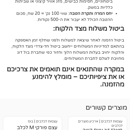
ם, חסימות כבישים, מזג אוויר קיצוני או שביתות
במשק.
ה ותקרת הטבה
: שווי 100 נק׳ = 20 שח, סכום
ל לא יעבור את ה-500 נקודות.
וח מצד הלקוח:
אחר שיצאה למשלוח ולפני שחלף זמן האספקה
ת המשלוחים ייחשב ביטול חד-צדדי מצד הלקוח,
עלות המשלוח הלוך וחזור כפי שחברת בול דוג
לחברת המשלוחים.
תנאים אינם תואמים את צרכיכם
יותיכם – מומלץ להימנע
רים
רכיון מוצרים
עצמות לכלבים
|
בוס
עצם פורקי M לכלב