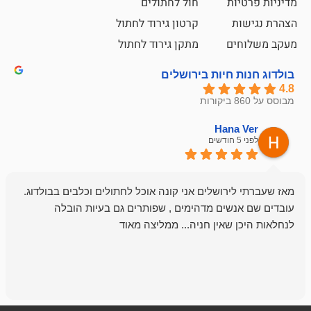
ת
חול לחתולים
קרטון גירוד לחתול
ם
מתקן גירוד לחתול
חיות בירושלים
emesh
Han
לפני 6 חודשים
רושלים אני קונה אוכל לחתולים וכלבים בבולדוג.
החנות שלי לכל
שים מדהימים , שפותרים גם בעיות הובלה
וכשנכנסתי לח
שאין חניה... ממליצה מאוד
לכלב שלי, שא
לכלב, יש מבחר
אני חוזר רק ל