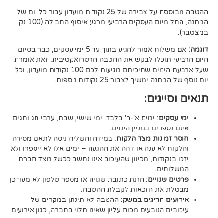
ההטבה מבוססת על צבירה של 25 נקודות מועדון עבור כל יום של
המתנה, החל מיום העסקים הרביעי מרגע איסוף החבילה (100 נק
אם משלוח אמור להגיע בתוך עד 5 ימי עסקים, כבר בסיום
וכלו לבקש את ההטבה הרטרואקטיבית. זאת אומרת
שעל ארבעת הימים שחיכיתם מגיעות לכם 100 נקודות מועדון, וכל
יך לצבור 25 נקודות נוספות.
גים:
ם
: ימים א'-ה' בלבד. ימי שישי, שבת, ערבי חג וחגים
רים במניין הימים.
נות מצד הלקוח
: במידה והשליח ניסה לתאם מסירה
א ענה או דחה את ההגעה – ימים אלו לא ייספרו ולא
ודות, מכיוון שהעיכוב אינו נחשב ככשל מצד חברת
ם.
ויים
: הזנת כתובת שגויה או מספר טלפון לא מעודכן
ת הזכאות לקבלת ההטבה.
 חריגים במשק
: ההטבה לא תינתן במקרים של
הנובעים מכוח עליון שאינו תלוי בחברה, כגון אירועים