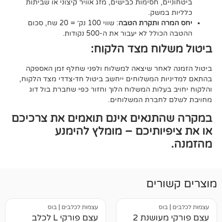
ם, חסימות כבישים, מזג אוויר קיצוני או שביתות
במשק.
ה ותקרת הטבה
: שווי 100 נק׳ = 20 שח, סכום
ל לא יעבור את ה-500 נקודות.
וח מצד הלקוח:
אחר שיצאה למשלוח ולפני שחלף זמן האספקה
ת המשלוחים ייחשב ביטול חד-צדדי מצד הלקוח,
עלות המשלוח הלוך וחזור כפי שחברת בול דוג
לחברת המשלוחים.
תנאים אינם תואמים את צרכיכם
יותיכם – מומלץ להימנע
רים
וס
עצמות לכלבים
|
בוס
עצם פורקי מעושנת 2
עצם פורקי L לכלב