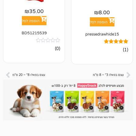
₪
35.00
₪
8
הוספה לסל
פה לסל
BD51215539
pressedr
אין
(0)
ביקורות
עצם בפאלו 8" – 20 ס"מ