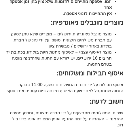
קה מתייחסים להזמנות שלא צוין בהן זמן אספקה
יבות לזמני אספקה.
גבלים גיאוגרפית:
בל גיאוגרפית ירושלים – מוצרים שלא ניתן לספק
משולחים חיצונית יסופקו על ידי נהג של חברת
אזור ירושלים / מבשרת ציון
סוף עצמי – לאיסוף
מחנות חיות בול דוג בכתובת יד
. יש לוודא עם החנות שההזמנה מוכנה
געה.
לות ומשלוחים:
די חברת המשלוחים בשעה 11:00 בבוקר.
לאחר שעת האיסוף תידחה ביום עסקים אחד נוסף.
ת:
ים מתבצעים על ידי חברה חיצונית, ומרגע מסירת
ות על זמני ההגעה ואופן המסירה אינה בידי בול