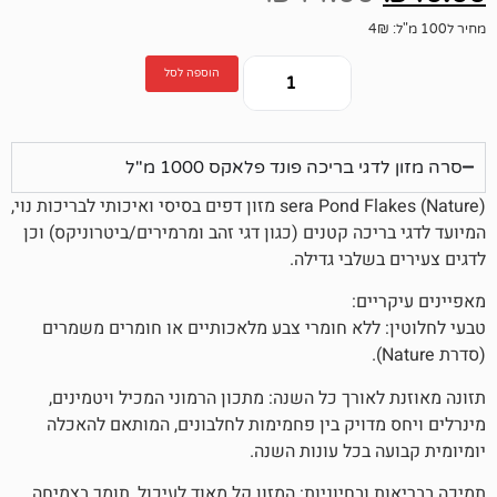
הוספה לסל
בריכה פונד פלאקס 1000 מ"ל
sera Pond Flakes (Nature) מזון דפים בסיסי ואיכותי לבריכות נוי,
כה קטנים (כגון דגי זהב ומרמירים/ביטרוניקס) וכן
לבי גדילה.
ם:
ללא חומרי צבע מלאכותיים או חומרים משמרים
ורך כל השנה: מתכון הרמוני המכיל ויטמינים,
דויק בין פחמימות לחלבונים, המותאם להאכלה
בכל עונות השנה.
בחיוניות: המזון קל מאוד לעיכול, תומך בצמיחה