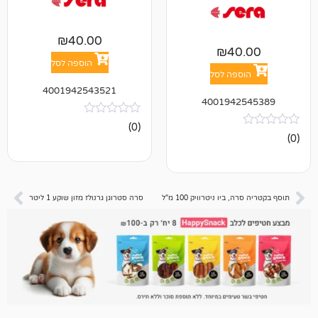
₪
40.00
₪
4
הוספה לסל
פה לסל
4001942543521
400194
אין
(0)
ביקורות
ו ניטרוויק 100 מ"ל
סרה סטרוגן גרנולז מזון שוקע 1 ליטר