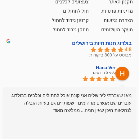
צעצועים לכלבים
ת
חול לחתולים
קרטון גירוד לחתול
ם
מתקן גירוד לחתול
חיות בירושלים
emesh
Han
לפני 6 חודשים
רושלים אני קונה אוכל לחתולים וכלבים בבולדוג.
החנות שלי לכל
שים מדהימים , שפותרים גם בעיות הובלה
וכשנכנסתי לח
שאין חניה... ממליצה מאוד
לכלב שלי, שא
לכלב, יש מבחר
אני חוזר רק ל