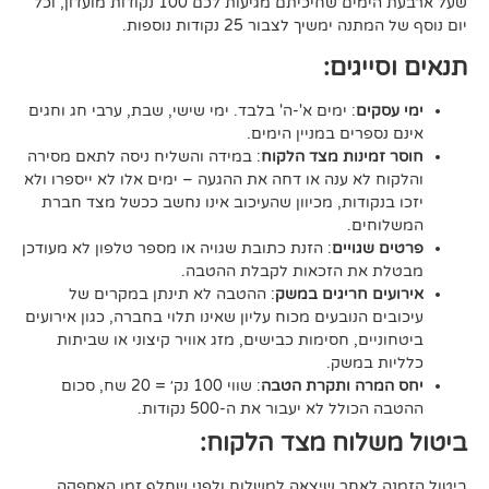
שעל ארבעת הימים שחיכיתם מגיעות לכם 100 נקודות מועדון, וכל
יך לצבור 25 נקודות נוספות.
גים:
ם
: ימים א'-ה' בלבד. ימי שישי, שבת, ערבי חג וחגים
רים במניין הימים.
נות מצד הלקוח
: במידה והשליח ניסה לתאם מסירה
א ענה או דחה את ההגעה – ימים אלו לא ייספרו ולא
ודות, מכיוון שהעיכוב אינו נחשב ככשל מצד חברת
ם.
ויים
: הזנת כתובת שגויה או מספר טלפון לא מעודכן
ת הזכאות לקבלת ההטבה.
 חריגים במשק
: ההטבה לא תינתן במקרים של
הנובעים מכוח עליון שאינו תלוי בחברה, כגון אירועים
ם, חסימות כבישים, מזג אוויר קיצוני או שביתות
במשק.
ה ותקרת הטבה
: שווי 100 נק׳ = 20 שח, סכום
ל לא יעבור את ה-500 נקודות.
וח מצד הלקוח:
אחר שיצאה למשלוח ולפני שחלף זמן האספקה