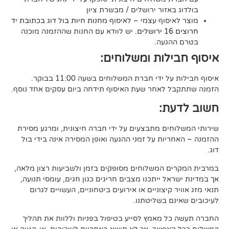
אזור ירושלים / מבשרת ציון
סוף עצמי – לאיסוף
מחנות חיות בול דוג בכתובת יד
. יש לוודא עם החנות שההזמנה מוכנה
געה.
לות ומשלוחים:
די חברת המשלוחים בשעה 11:00 בבוקר.
לאחר שעת האיסוף תידחה ביום עסקים אחד נוסף.
ת:
ים מתבצעים על ידי חברה חיצונית, ומרגע מסירת
ות על זמני ההגעה ואופן המסירה אינה בידי בול
 המשלוחים מסופקים בזמן ולשביעות רצון מלאה,
ל ייתכנו מצבים חריגים כגון חגים, עומסי תנועה,
קיצוניים או אירועים ביטחוניים, העשויים לגרום
ם בשליטתנו.
 מאמץ לסייע בטיפול בפניות וללוות את תהליך