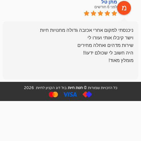
ל
mazor
לפני 6 חודשים
אחלה חנות ,א
בכל עניין מתי
והשירות פצצה.
ויות שמורות ©
חנות חיות
בול דוג הקניון לחיות 2026