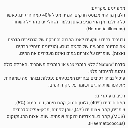
ם:
חלבון מן החי מבוסס חרקים: המזון מכיל 40% קמח חרקים, כאשר
י מגיע באופן בלעדי מזחלי זבוב החייל השחור
וקעים לאט: המבנה והמרקם של הגרגירים מדמים
ית של הדגים בטבע (הניזונים מזחלי חרקים
 על צורתם במים ואינם מעכירים את המים.
רת "Nature": ללא חומרי צבע או חומרים משמרים. האריזה כולה
מלא.
יבים נבחרים המבטיחים נעכלות גבוהה, מה שמפחית
ם ושומר על ניקיון המים.
קמח חרקים (40%), גלוטן חיטה, קמח חיטה, נבט חיטה (5%),
שמרים, קמח אצות ים (4%), שמן לפתית, מנאן-אוליגוסכרידים
ח בשר צדפות ירוקות שפתים, שום, אצות המטוקוקוס