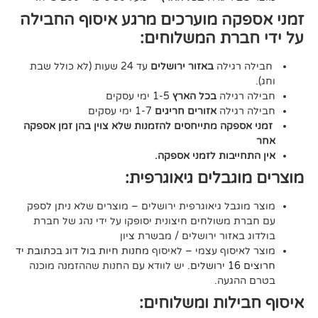
ה מוערכים מרגע איסוף החבילה
רת המשלוחים:
גילה
באזור ירושלים
עד 24 שעות (לא כולל שבת
גילה
בכל הארץ
1-5 ימי עסקים
גילה
אזורים חריגים
1-7 ימי עסקים
קה מתייחסים להזמנות שלא צוין בהן זמן אספקה
יבות לזמני אספקה.
גבלים גיאוגרפית:
בל גיאוגרפית ירושלים – מוצרים שלא ניתן לספק
משולחים חיצונית יסופקו על ידי נהג של חברת
אזור ירושלים / מבשרת ציון
סוף עצמי – לאיסוף
מחנות חיות בול דוג בכתובת יד
. יש לוודא עם החנות שההזמנה מוכנה
געה.
לות ומשלוחים: