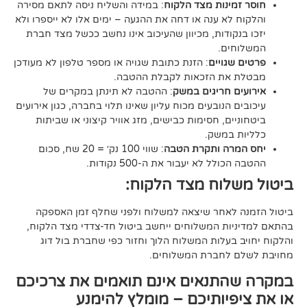
נות מצד הלקוח
: במידה והשליח ניסה לתאם מסירה
א ענה או דחה את ההגעה – ימים אלו לא ייספרו ולא
ודות, מכיוון שהעיכוב אינו נחשב ככשל מצד חברת
ם.
ויים
: הזנת כתובת שגויה או מספר טלפון לא מעודכן
ת הזכאות לקבלת ההטבה.
 חריגים במשק
: ההטבה לא תינתן במקרים של
הנובעים מכוח עליון שאינו תלוי בחברה, כגון אירועים
ם, חסימות כבישים, מזג אוויר קיצוני או שביתות
במשק.
ה ותקרת הטבה
: שווי 100 נק׳ = 20 שח, סכום
ל לא יעבור את ה-500 נקודות.
וח מצד הלקוח:
אחר שיצאה למשלוח ולפני שחלף זמן האספקה
ת המשלוחים ייחשב ביטול חד-צדדי מצד הלקוח,
עלות המשלוח הלוך וחזור כפי שחברת בול דוג
לחברת המשלוחים.
תנאים אינם תואמים את צרכיכם
יותיכם – מומלץ להימנע