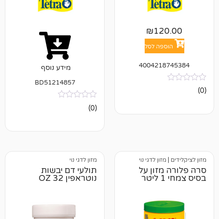
₪
12
פה לסל
400421
מידע נוסף
BD51214857
אין
(0)
ביקורות
זון לדגי נוי
מזון לדגי נוי
זון על
תולעי דם יבשות
נוטראפין 32 OZ