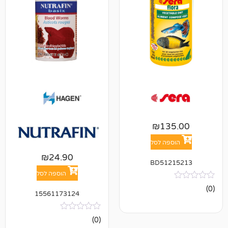
₪
13
פה לסל
₪
24.90
BD512
הוספה לסל
15561173124
אין
(0)
ביקורות