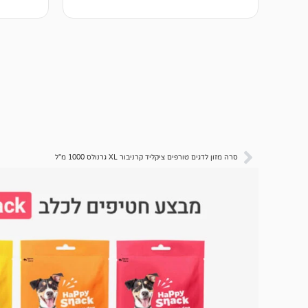
סרה מזון לדגים טורפים ציקליד קרניבור XL גרנולס 1000 מ"ל