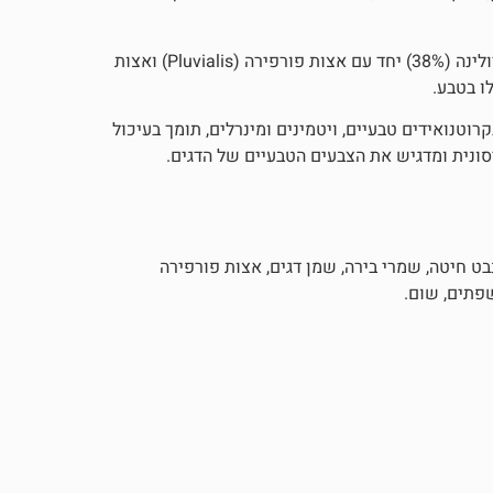
עשיר באצות איכותיות: הפורמולה מכילה אחוז גבוה של אצות ספירולינה (38%) יחד עם אצות פורפירה (Pluvialis) ואצות
ו בטבע.
וטנואידים טבעיים, ויטמינים ומינרלים, תומך בעיכול
סונית ומדגיש את הצבעים הטבעיים של הדגים.
ם, קזאין, נבט חיטה, שמרי בירה, שמן דגים, אצות פורפירה