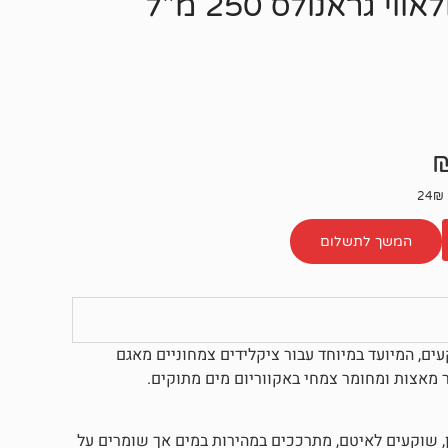
גראנולס 250 מ"ל
המשך לתשלום
בצורת גרגירים שוקעים, המיועד במיוחד עבור ציקלידים צמחוניים מאגם
ן, שוקעים לאיטם, מתרככים במהירות במים אך שומרים על