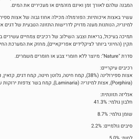
המבנה שלהם לאורך זמן ואינם מזהמים או מעכירים את המים.
למינריה, הנותנות מענה מדויק לדרישות התזונה הטבעית של דגים אל
תמיכה בעיכול, בריאות וצבע: השילוב של רכיבים צמחיים עשירים בקר
תקין (החיוני ביותר לציקלידים אפריקאיים), מחזק את המערכת החי
סדרת "Nature": מיוצר ללא חומרי צבע או חומרים משמרים.
רכיבים עיקריים:
אצות ספירולינה (38%), קמח חיטה, גלוטן חיטה, קמח דגי
(Porphira), אצות למינריה (Laminaria), קמח בשר צדפות ירוקות שפתים, שום.
אנליזה תזונתית:
חלבון גולמי: 41.3%
שומן גולמי: 8.7%
סיבים גולמיים: 2.2%
לחות: 5.0%