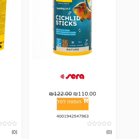
₪
122.00
₪
110.00
הוספה לסל
4001942547963
אין
אין
(0)
(0)
ביקורות
ביקורות