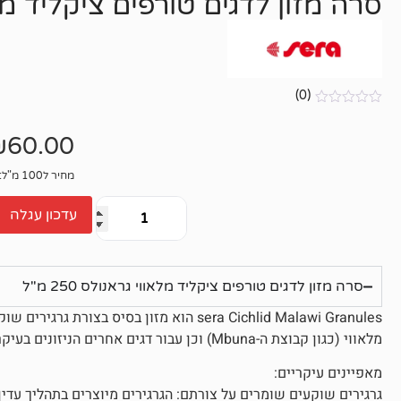
סרה מזון לדגים טורפים ציקליד מלאווי 
(0)
אין
ביקורות
₪
60.00
מחיר ל100 מ"ל: 24₪
עדכון עגלה
סרה מזון לדגים טורפים ציקליד מלאווי גראנולס 250 מ"ל
sera Cichlid Malawi Granules הוא מזון בסיס 
מלאווי (כגון קבוצת ה-Mbuna) וכן עבור דגים אחרים הניזונים בעיקר מאצות ומחומר צמחי באקווריום מים מתוקים.
מאפיינים עיקריים:
גרגירים שוקעים שומרים על צורתם: הגרגירים מיוצרים בתהליך עדי