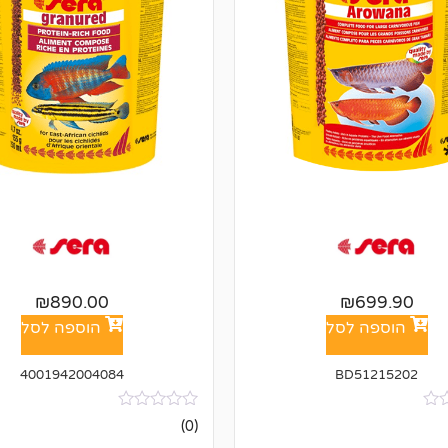
₪
890.00
₪
699.90
הוספה לסל
הוספה לסל
4001942004084
BD51215202
אין
(0)
ביקורות