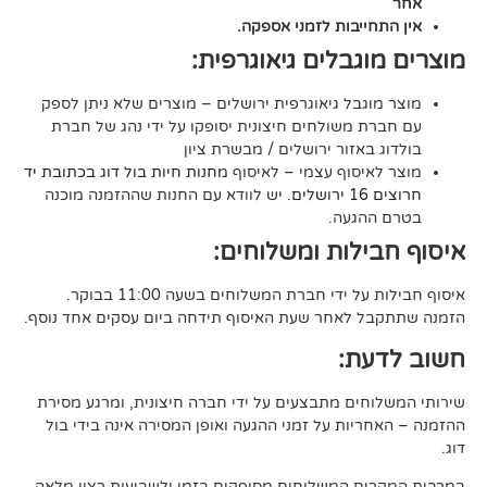
יבות לזמני אספקה.
גבלים גיאוגרפית:
בל גיאוגרפית ירושלים – מוצרים שלא ניתן לספק
משולחים חיצונית יסופקו על ידי נהג של חברת
אזור ירושלים / מבשרת ציון
סוף עצמי – לאיסוף
מחנות חיות בול דוג בכתובת יד
. יש לוודא עם החנות שההזמנה מוכנה
געה.
לות ומשלוחים:
די חברת המשלוחים בשעה 11:00 בבוקר.
לאחר שעת האיסוף תידחה ביום עסקים אחד נוסף.
ת:
ים מתבצעים על ידי חברה חיצונית, ומרגע מסירת
ות על זמני ההגעה ואופן המסירה אינה בידי בול
 המשלוחים מסופקים בזמן ולשביעות רצון מלאה,