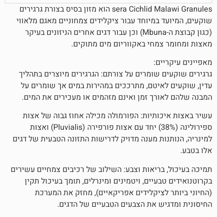
sera Cichlid Malawi Granules הוא מזון בסיס בצורת גרגירים
 במיוחד עבור ציקלידים צמחוניים מאגם מלאווי
(כגון קבוצת ה-Mbuna) וכן עבור דגים אחרים הניזונים בעיקר
מחי באקווריום מים מתוקים.
ם:
 שומרים על צורתם: הגרגירים מיוצרים בתהליך
איטם, מתרככים במהירות במים אך שומרים על
רך זמן ואינם מזהמים או מעכירים את המים.
ותיות: הפורמולה מכילה אחוז גבוה של אצות
ספירולינה (38%) יחד עם אצות פורפירה (Pluvialis) ואצות
ות מענה מדויק לדרישות התזונה הטבעית של דגים
בריאות וצבע: השילוב של רכיבים צמחיים עשירים
עיים, ויטמינים ומינרלים, תומך בעיכול תקין
לציקלידים אפריקאיים), מחזק את המערכת
ש את הצבעים הטבעיים של הדגים.