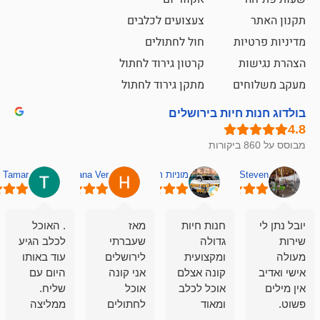
צעצועים לכלבים
ת
חול לחתולים
קרטון גירוד לחתול
ם
מתקן גירוד לחתול
חיות בירושלים
מוניות רחובות אסף
Hana Ver
Tamar
סאן בן 
חנות חיות
מאז
. האוכל
פשוט חווית
גדולה
שעברתי
לכלב הגיע
קנייה שאפו
ומקצועית
לירושלים
עוד באותו
לעוסקים
קונה אצלם
אני קונה
היום עם
במלאכה
אוכל לכלב
אוכל
שליח.
שירות-אמינות-ז
ומאוד
לחתולים
ממליצה
והכי חשוב
מרוצה
וכלבים
מאד!!
איכות