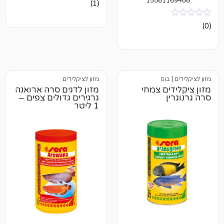
15561
1
מדורג
(1)
5.00
מתוך 5
מבוסס על
דירוגים של
לקוחות
וס
מזון לציקלידים
ים צמחי
מזון לדגים סרה ארואנה
גרגירים גדולים צפים –
1 ליטר