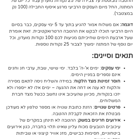
ההטבה מבוססת על צבירה של 25 נקודות מועדון עבור כל יום של
המתנה, החל מיום העסקים הרביעי מרגע איסוף החבילה (100 נק
אם משלוח אמור להגיע בתוך עד 5 ימי עסקים, כבר בסיום
וכלו לבקש את ההטבה הרטרואקטיבית. זאת אומרת
שעל ארבעת הימים שחיכיתם מגיעות לכם 100 נקודות מועדון, וכל
יך לצבור 25 נקודות נוספות.
גים:
ם
: ימים א'-ה' בלבד. ימי שישי, שבת, ערבי חג וחגים
רים במניין הימים.
נות מצד הלקוח
: במידה והשליח ניסה לתאם מסירה
א ענה או דחה את ההגעה – ימים אלו לא ייספרו ולא
ודות, מכיוון שהעיכוב אינו נחשב ככשל מצד חברת
ם.
ויים
: הזנת כתובת שגויה או מספר טלפון לא מעודכן
ת הזכאות לקבלת ההטבה.
 חריגים במשק
: ההטבה לא תינתן במקרים של
הנובעים מכוח עליון שאינו תלוי בחברה, כגון אירועים
ם, חסימות כבישים, מזג אוויר קיצוני או שביתות