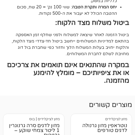
במשק.
ה ותקרת הטבה
: שווי 100 נק׳ = 20 שח, סכום
ל לא יעבור את ה-500 נקודות.
וח מצד הלקוח:
אחר שיצאה למשלוח ולפני שחלף זמן האספקה
ת המשלוחים ייחשב ביטול חד-צדדי מצד הלקוח,
עלות המשלוח הלוך וחזור כפי שחברת בול דוג
לחברת המשלוחים.
תנאים אינם תואמים את צרכיכם
יותיכם – מומלץ להימנע
רים
מזון לציקלידים
|
בוס
ן גרנולה
מזון לדגים סרה גרנוגרין
ם
1 ליטר צמחי שוקע –