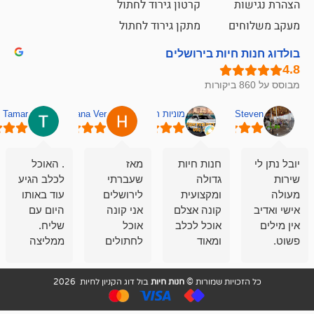
קרטון גירוד לחתול
ם
מתקן גירוד לחתול
חיות בירושלים
מוניות רחובות אסף
Hana Ver
Tamar
סאן בן 
חנות חיות
מאז
. האוכל
פשוט חווית
גדולה
שעברתי
לכלב הגיע
קנייה שאפו
ומקצועית
לירושלים
עוד באותו
לעוסקים
קונה אצלם
אני קונה
היום עם
במלאכה
אוכל לכלב
אוכל
שליח.
שירות-אמינות-ז
ומאוד
לחתולים
ממליצה
והכי חשוב
מרוצה
וכלבים
מאד!!
איכות
בעיקר
בבולדוג.
שירות מאד
ממליץ
ויות שמורות ©
חנות חיות
בול דוג הקניון לחיות 2026
מהשירות
עובדים שם
מקצועי
בחום
וגם
אנשים
ואדיב ,