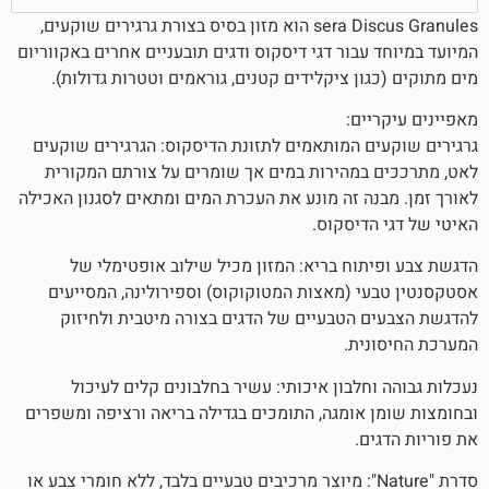
sera Discus Granules הוא מזון בסיס בצורת גרגירים שוקעים,
בור דגי דיסקוס ודגים תובעניים אחרים באקווריום
ן ציקלידים קטנים, גוראמים וטטרות גדולות).
ם:
 המותאמים לתזונת הדיסקוס: הגרגירים שוקעים
מהירות במים אך שומרים על צורתם המקורית
ה זה מונע את העכרת המים ומתאים לסגנון האכילה
דיסקוס.
וח בריא: המזון מכיל שילוב אופטימלי של
 (מאצות המטוקוקוס) וספירולינה, המסייעים
הטבעיים של הדגים בצורה מיטבית ולחיזוק
ת.
לבון איכותי: עשיר בחלבונים קלים לעיכול
אומגה, התומכים בגדילה בריאה ורציפה ומשפרים
.
רת "Nature": מיוצר מרכיבים טבעיים בלבד, ללא חומרי צבע או