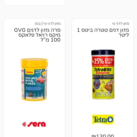
מזון לדגי נוי
|
בוס
מזון דגים טטרה ביטס 1
סרה מזון לדגים GVG
מיקס רויאל פלאקס
100 מ"ל
₪
12