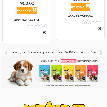
₪
50.00
פה לסל
הוספה לסל
400421
4001942547154
אין
(0)
ביקורות
מזון לדגים סרה גרנורד 250 מ”ל בשרי שוקע – גרגירים
גוסבי שמן סלמון טהור לבעיות עור ופרווה 250 מל