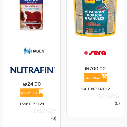
₪
70
פה לסל
₪
24.90
400194
הוספה לסל
15561173124
אין
(0)
ביקורות