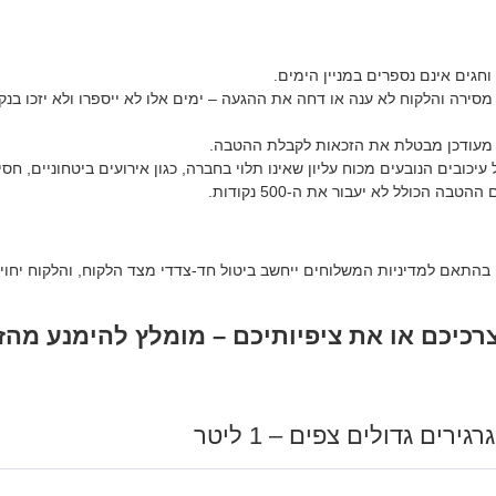
 וחגים אינם נספרים במניין הימים.
סירה והלקוח לא ענה או דחה את ההגעה – ימים אלו לא ייספרו ולא יזכו בנק
א מעודכן מבטלת את הזכאות לקבלת ההטבה.
יכובים הנובעים מכוח עליון שאינו תלוי בחברה, כגון אירועים ביטחוניים, חסי
התאם למדיניות המשלוחים ייחשב ביטול חד-צדדי מצד הלקוח, והלקוח יחויב
כיכם או את ציפיותיכם – מומלץ להימנע מהז
רים גדולים צפים – 1 ליטר