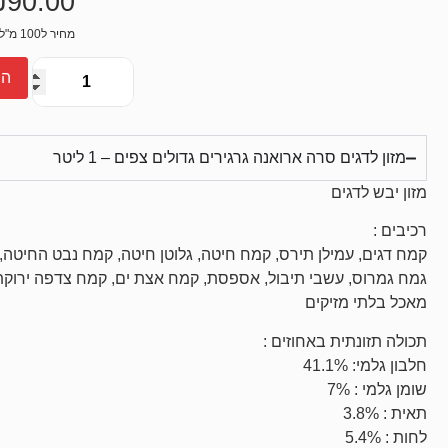
₪
90.00
דירוגים של
לקוחות
מחיר ל100 מ"ל: 9₪
הו
מזון לדגים סרה ארואנה גרגירים גדולים צפים – 1 ליטר
מזון יבש לדגים
רכיבים :
קמח דגים, עמילן תירס, קמח חיטה, גלוטן חיטה, קמח נבט החיטה, 
גמח גמרוס, עשבי תיבול, אספסת, קמח אצת ים, קמח צדפה ירוקת ש
מאכל בלתי מזיקים
תכולה תזונתית באחוזים :
חלבון גלמי: 41.1%
שומן גלמי : 7%
תאית : 3.8%
לחות : 5.4%