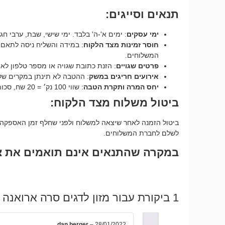
תנאים וסייגים:
ימי עסקים
: ימים א'-ה' בלבד. ימי שישי, שבת, ערבי חג
חוסר זמינות מצד הלקוח
: במידה והשליח ניסה לתאם מ
המשלוחים.
פרטים שגויים
: הזנת כתובת שגויה או מספר טלפון ל
אירועים חריגים במשק
: ההטבה לא תינתן במקרים של ע
יחס המרה ותקרת הטבה
: שווי 100 נק׳ = 20 שח, סכום ההטבה הכולל לא יעבור את ה-500 נקודות.
ביטול משלוח מצד הלקוח:
ביטול הזמנה לאחר שיצאה למשלוח ולפני שחלף זמן האספקה ב
לשלם לחברת המשלוחים.
במקרה שהתנאים אינם תואמים את צר
1 ביקורת עבור
מזון לדגים סרה ארואנה גרגי
dan berger
–
28/01/2022