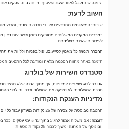
הזמנה שתתקבל לאחר שעת האיסוף תידחה ביום עסקים אחד 
חשוב לדעת:
שירותי המשלוחים מתבצעים על ידי חברה חיצונית, ומרגע מסיר
במרבית המקרים המשלוחים מסופקים בזמן ולשביעות רצון מלאה, 
לעיכובים שאינם בשליטתנו.
החברה תעשה כל מאמץ לסייע בטיפול בפניות וללוות את תהלי
הזמנה באתר מהווה הסכמה מלאה ומודעת לכל התנאים המפור
סטנדרט השירות של בולדוג
אנו בבולדוג שואפים למצוינות, אך מתוך הבנה שלא תמיד נו
חברת המשלוחים לא סיפקה את המשלוח וכבר יום לפני ההתחייב
מדיניות הענקת הנקודות:
ההטבה מבוססת על צבירה של 25 נקודות מועדון עבור כל יום של המתנה, החל מיום העסקים הרביעי מרגע איסוף החבילה (100 נק במצטבר).
דוגמה:
יום נוסף של המתנה ימשיך לצבור 25 נקודות נוספות.