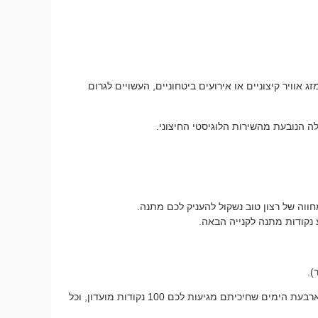
אוויר קיצוניים או אירועים ביטחוניים, העשויים לגרום
 הנובעת מהשירות הלוגיסטי החיצוני.
וה של רצון טוב נשקול להעניק לכם מתנה.
נקודות מתנה לקנייה הבאה.
אם משלוח אמור להגיע בתוך עד 5 ימי עסקים, כבר בסיום היום הרביעי תוכלו לבקש את ההטבה הרטרואקטיבית. זאת אומרת שעל ארבעת הימים שחיכיתם מגיעות לכם 100 נקודות מועדון, וכל