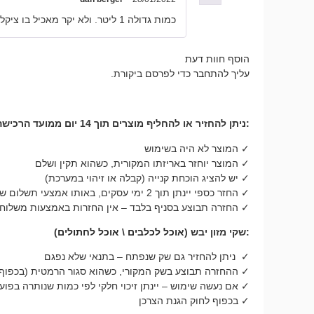
כמות גדולה 1 ליטר. ולא יקר מאכיל בו ציקלידים גדולים כמו אוסקר וארואנה
הוסף חוות דעת
עליך
להתחבר
כדי לפרסם ביקורת.
:ניתן להחזיר או להחליף מוצרים תוך 14 יום ממועד הרכישה, בתנאים הבאים
✓ המוצר לא היה בשימוש
✓ המוצר יוחזר באריזתו המקורית, כשהוא תקין ושלם
✓ יש להציג הוכחת קנייה (קבלה או זיהוי במערכת)
✓ החזר כספי יינתן תוך 2 ימי עסקים, באותו אמצעי תשלום שבו בוצעה העסקה
✓ החזרה תבוצע בסניף בלבד – אין החזרות באמצעות משלוח
:שקי מזון יבש (
אוכל לכלבים
\
אוכל לחתולים
)
✓ ניתן להחזיר גם שק שנפתח – בתנאי שלא נפגם
✓ ההחזרה תבוצע בשק המקורי, כשהוא סגור הרמטית (בכפוף 
✓ אם נעשה שימוש – יינתן זיכוי חלקי לפי כמות שנותרה בפוע
✓ בכפוף לחוק הגנת הצרכן