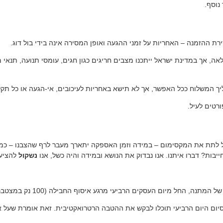
נוסף.
ת ההזמנה – האחריות על זמני ההגעה ואופן המסירה אינה בידי בול דוג.
אך במדינת ישראל ייתכנו מצבים חריגים כגון חגים, עומסי תנועה, תנאי מזג 
ך המשלוח ככל האפשר, אך לא תישא באחריות לעיכובים, אי-הגעה או כל תקלה
טים לעיל.
כל לתת את המקסימום – במידה וזמן האספקה יתארך מעבר לרף שהצבנו – כמחו
ות? דברו איתנו. אנו נבדוק את הנושא ובמידה והיה כשל, אנו
נשקול
להציע 