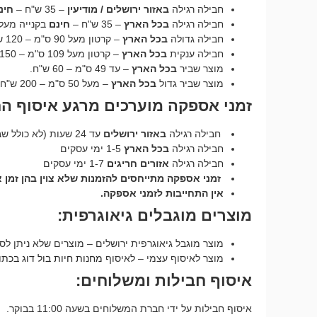
חבילה רגילה
באזור ירושלים / מודיעין
– 35 ש"ח –
חינ
חבילה רגילה
בכל הארץ
– 35 ש"ח –
חינם
בקנייה מעל 250 ש"ח – על כל 24 ק"
חבילה גדולה
בכל הארץ
– קרטון מעל 90 ס"מ – 120 ש"ח.
חבילה ענקית
בכל הארץ
– קרטון מעל 109 ס"מ – 150 ש"ח.
מוצר שביר
בכל הארץ
– עד 49 ס"מ – 60 ש"ח.
מוצר שביר גדול
בכל הארץ
– מעל 50 ס"מ – 200 ש"ח.
זמני אספקה מוערכים מרגע איסוף ה
חבילה רגילה
באזור ירושלים
עד 24 שעות (לא כולל שבת וחג).
חבילה רגילה
בכל הארץ
1-5 ימי עסקים
חבילה רגילה
אזורים חריגים
1-7 ימי עסקים
זמני אספקה מתייחסים להזמנות שלא צוין בהן זמן
אין התחייבות לזמני אספקה.
מוצרים מוגבלים גיאוגרפית:
מוצר מוגבל גיאוגרפית ירושלים – מוצרים שלא ניתן לס
מוצר לאיסוף עצמי – לאיסוף
מחנות חיות בול דוג בכתובת יד 
איסוף חבילות ומשלוחים:
איסוף חבילות על ידי חברת המשלוחים בשעה 11:00 בבוקר.