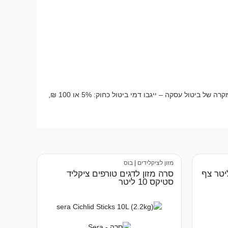
החזרת מוצר תתבצע למחסן בולדוג ברחוב יד חרוצים 16, ירושלים – בתיאום מראש בלבד. ניתן לבקש איסוף בתשלום של 50 ₪ + מע”מ. במקרה של ביטול עסקה – ייגבו דמי ביטול כחוק: 5% או 100 ₪,
מזון לציקלידים
|
בוס
דגים סרה ארואנה 10 ליטר צף
סרה מזון לדגים טורפים ציקליד
סטיקס 10 ליטר