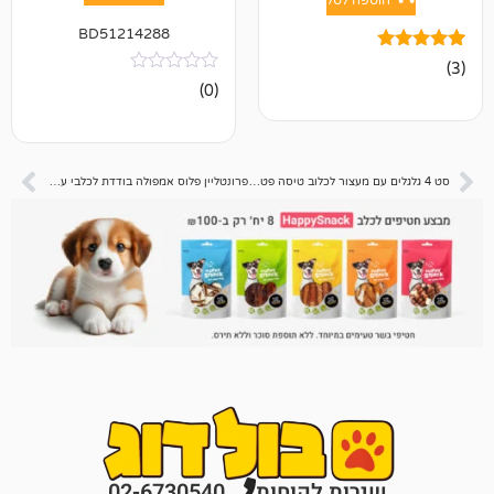
פה לסל
BD51214288
אין
(0)
ביקורות
סט 4 גלגלים עם מעצור לכלוב טיסה פט קארגו
פרונטליין פלוס אמפולה בודדת לכלבי ענק 40 עד 60 ק"ג – חסר במלאי
רות לקוחות
02-6730540