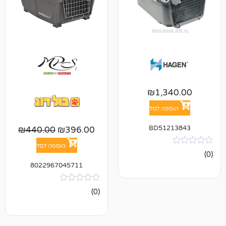
₪
1,3
פה לסל
BD512
₪
440.00
₪
396.00
הוספה לסל
8022967045711
אין
(0)
ביקורות