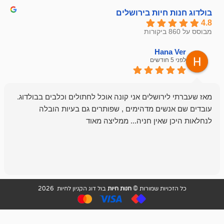
חיות בירושלים
emesh
Han
לפני 6 חודשים
רושלים אני קונה אוכל לחתולים וכלבים בבולדוג.
החנות שלי לכל
שים מדהימים , שפותרים גם בעיות הובלה
וכשנכנסתי לח
שאין חניה... ממליצה מאוד
לכלב שלי, שא
לכלב, יש מבחר
אני חוזר רק ל
ויות שמורות ©
חנות חיות
בול דוג הקניון לחיות 2026