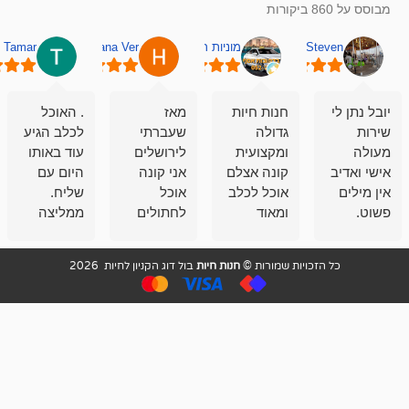
מוניות רחובות אסף
Hana Ver
Tamar
סאן בן 
חנות חיות
מאז
. האוכל
פשוט חווית
גדולה
שעברתי
לכלב הגיע
קנייה שאפו
ומקצועית
לירושלים
עוד באותו
לעוסקים
קונה אצלם
אני קונה
היום עם
במלאכה
אוכל לכלב
אוכל
שליח.
שירות-אמינות-ז
ומאוד
לחתולים
ממליצה
והכי חשוב
מרוצה
וכלבים
מאד!!
איכות
בעיקר
בבולדוג.
שירות מאד
ממליץ
ויות שמורות ©
חנות חיות
בול דוג הקניון לחיות 2026
מהשירות
עובדים שם
מקצועי
בחום
וגם
אנשים
ואדיב ,
מהמחירים
מדהימים ,
מאד
הזולים
שפותרים
נחמדים ,
גם בעיות
מזמינה
הובלה
אצלם
לנחלאות
בקביעות