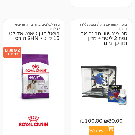
י / צנצנת (לדג
מזון לכלבים בוגרים
|
מזון יבש
לכלבים
מרינה אק'
רויאל קנין ג'יאנט אדולט
טר + מזון
15 ק"ג ⋆ SHN תירס
2 פינוקים
במתנה
₪
100.0
פה לסל