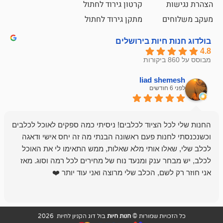
קרטון גירוד לחתול
ם
מתקן גירוד לחתול
חיות בירושלים
liad sh
אבי ג
לפני 6 חודשים
 הציוד לכלבים! ניסיתי כמה ספקים לאוכל לכלבים
חנות מדהימה 
נות פעם ראשונה הבנתי מה זה יחס אישי ודאגה
לו אותי מלא שאלות, ממש התאימו לי את האוכל
רון הבעלים - ת
 ענק ומנעד נוח של מחירים לכל רמה וסוג. מאז
לקנות תמיד ו
שם, הכלב שלי מרוצה ואני עוד יותר ❤️
ויות שמורות ©
חנות חיות
בול דוג הקניון לחיות 2026