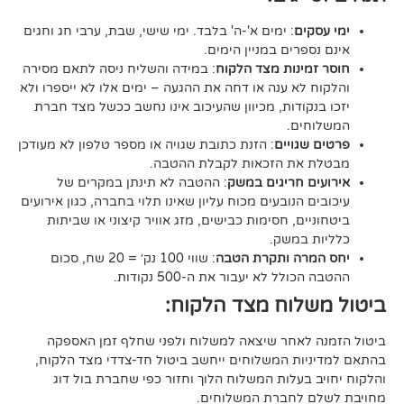
ם
: ימים א'-ה' בלבד. ימי שישי, שבת, ערבי חג וחגים
רים במניין הימים.
נות מצד הלקוח
: במידה והשליח ניסה לתאם מסירה
א ענה או דחה את ההגעה – ימים אלו לא ייספרו ולא
ודות, מכיוון שהעיכוב אינו נחשב ככשל מצד חברת
ם.
ויים
: הזנת כתובת שגויה או מספר טלפון לא מעודכן
ת הזכאות לקבלת ההטבה.
 חריגים במשק
: ההטבה לא תינתן במקרים של
הנובעים מכוח עליון שאינו תלוי בחברה, כגון אירועים
ם, חסימות כבישים, מזג אוויר קיצוני או שביתות
במשק.
ה ותקרת הטבה
: שווי 100 נק׳ = 20 שח, סכום
ל לא יעבור את ה-500 נקודות.
וח מצד הלקוח:
אחר שיצאה למשלוח ולפני שחלף זמן האספקה
ת המשלוחים ייחשב ביטול חד-צדדי מצד הלקוח,
עלות המשלוח הלוך וחזור כפי שחברת בול דוג
לחברת המשלוחים.