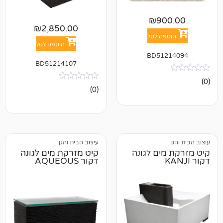
₪
90
₪
2,850.00
פה לסל
הוספה לסל
BD512
BD51214107
אין
(0)
ביקורות
עיצוב הבית והגן
ים לגונה
קיט מזרקת מים לגונה
דקור AQUEOUS