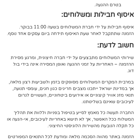
געה.
לות ומשלוחים:
די חברת המשלוחים בשעה 11:00 בבוקר.
לאחר שעת האיסוף תידחה ביום עסקים אחד נוסף.
ת:
ים מתבצעים על ידי חברה חיצונית, ומרגע מסירת
ות על זמני ההגעה ואופן המסירה אינה בידי בול
 המשלוחים מסופקים בזמן ולשביעות רצון מלאה,
ל ייתכנו מצבים חריגים כגון חגים, עומסי תנועה,
קיצוניים או אירועים ביטחוניים, העשויים לגרום
ם בשליטתנו.
 מאמץ לסייע בטיפול בפניות וללוות את תהליך
פשר, אך לא תישא באחריות לעיכובים, אי-הגעה או
 מהשירות הלוגיסטי החיצוני.
ווה הסכמה מלאה ומודעת לכל התנאים המפורטים