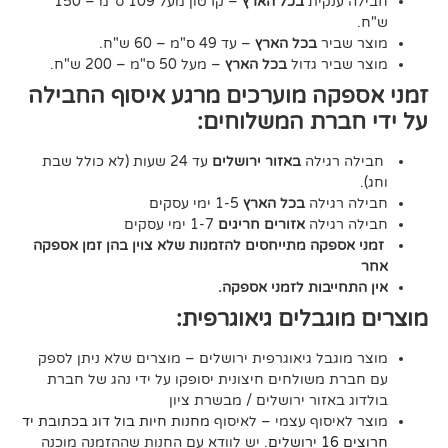
נקית
בכל הארץ
– קרטון מעל 109 ס"מ – 150
יר
בכל הארץ
– עד 49 ס"מ – 60 ש"ח.
יר גדול
בכל הארץ
– מעל 50 ס"מ – 200 ש"ח.
ה מוערכים מרגע איסוף החבילה
רת המשלוחים:
גילה
באזור ירושלים
עד 24 שעות (לא כולל שבת
גילה
בכל הארץ
1-5 ימי עסקים
גילה
אזורים חריגים
1-7 ימי עסקים
קה מתייחסים להזמנות שלא צוין בהן זמן אספקה
יבות לזמני אספקה.
גבלים גיאוגרפית:
בל גיאוגרפית ירושלים – מוצרים שלא ניתן לספק
משולחים חיצונית יסופקו על ידי נהג של חברת
אזור ירושלים / מבשרת ציון
סוף עצמי – לאיסוף
מחנות חיות בול דוג בכתובת יד
. יש לוודא עם החנות שההזמנה מוכנה