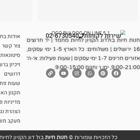
שירות לקוחות
02-6730540
אודות בול
חנות חיות בולדוג הקניון לחיות מחמד | יד חרוצים
צור קשר
16 ירושלים | משלוחים: כל הארץ 1-5 ימי עסקים,
סיטונאות
אזורים חריגים 1-7 ימי עסקים | שעות פעילות: א׳-ה׳
זיכיון בר
9:00-21:00, ימי ו׳ וחגים 9:00-15:00.
דרושים
שעות פתי
תקנון הא
מדיניות פ
הצהרת נג
מעקב משל
כל הזכויות שמורות ©
חנות חיות
בול דוג הקניון לחיות מ