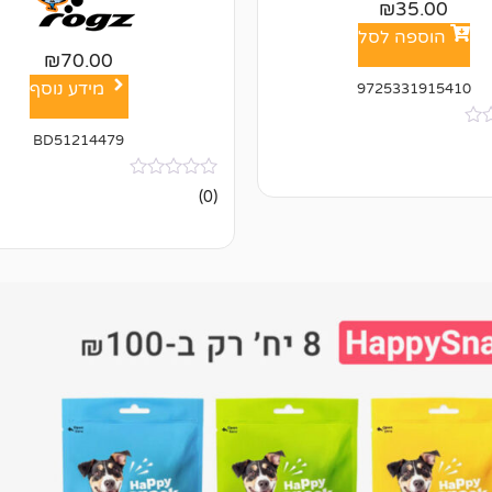
₪
35.00
הוספה לסל
₪
70.00
מידע נוסף
9725331915410
BD51214479
אין
(0)
ביקורות