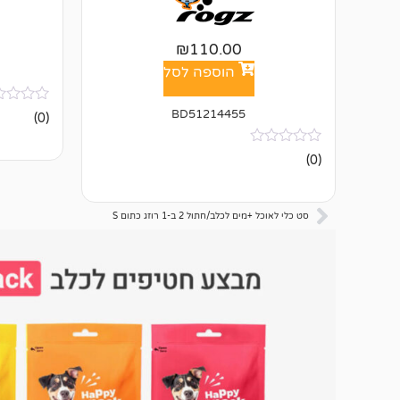
₪
110.00
הוספה לסל
אין
BD51214455
(0)
ביקורות
אין
(0)
ביקורות
סט כלי לאוכל +מים לכלב/חתול 2 ב-1 רוזג כתום S