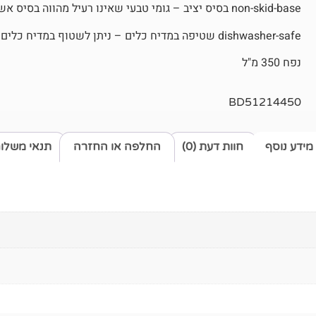
non-skid-base בסיס יציב – גומי טבעי שאינו רעיל מהווה בסיס אשר מונע החלקה ותזוזה של הקערה.
dishwasher-safe שטיפה במדיח כלים – ניתן לשטוף במדיח כלים בבטחה.
נפח 350 מ"ל
BD51214450
מידע נוסף
חוות דעת (0)
החלפה או החזרה
תנאי משלו