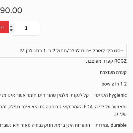
אין
ביקורות
90.00
הו
סט כלי לאוכל +מים לכלב/חתול 2 ב-1 רוזג לבן M
ROGZ קערה מעוצבת
קערה מעוצבת
2 bowlz in 1
hygienic היגיינה – קל לנקות. מלמין טהור הינו חומר אשר אינו מזיק או רעיל לכלבך, לאור העובדה שהוא מיוצר מגז טבעי
ומאושר על ידי ה- FDA האמריקאי.נירוסטה גם היא אינה
שניתן.
durable עמידות – הקערות הינן ברמת חוזק גבוהה מאוד ולא נשברת בקלות. עמידות בפני קרני UV וקורוזיה.