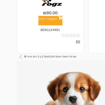
₪
90.00
הוספה לסל
BD51214451
אין
(0)
ביקורות
סט כלי לאוכל +מים לכלב/חתול 2 ב-1 רוזג וורוד M