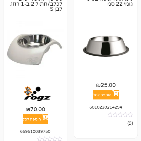
לכלב/חתול 2 ב-1 רוזג
לבן S
₪
2
פה לסל
601023
₪
70.00
הוספה לסל
659510039750