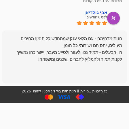
ולדיאן
מתן ט
לפני 6 חודשים
- עם מלאי ענק שמתחדש כל הזמן! מחירים
מיד נכון לעזור ולסייע מעבר, יישר כח! נמשיך
להמליץ לחברים ושכנים ומשפחה!
מומלץ מאוד!
ויות שמורות ©
חנות חיות
בול דוג הקניון לחיות 2026