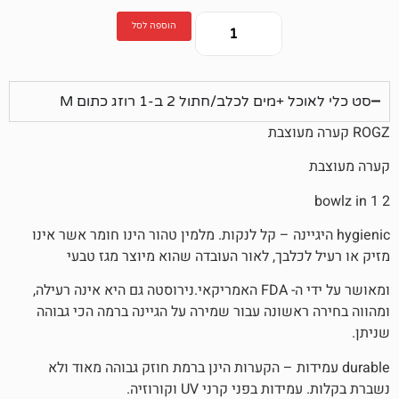
הוספה לסל
 לכלב/חתול 2 ב-1 רוזג כתום M
h היגיינה – קל לנקות. מלמין טהור הינו חומר אשר אינו
לבך, לאור העובדה שהוא מיוצר מגז טבעי
ומאושר על ידי ה- FDA האמריקאי.נירוסטה גם היא אינה רעילה,
אשונה עבור שמירה על הגיינה ברמה הכי גבוהה
עמידות – הקערות הינן ברמת חוזק גבוהה מאוד ולא
בפני קרני UV וקורוזיה.