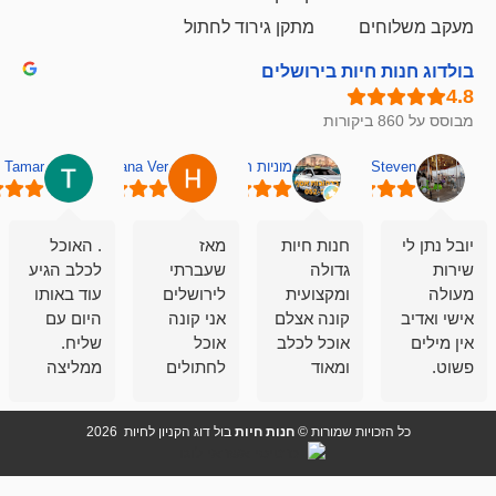
ם
מתקן גירוד לחתול
חיות בירושלים
מוניות רחובות אסף
Hana Ver
Tamar
סאן בן 
חנות חיות
מאז
. האוכל
פשוט חווית
גדולה
שעברתי
לכלב הגיע
קנייה שאפו
ומקצועית
לירושלים
עוד באותו
לעוסקים
קונה אצלם
אני קונה
היום עם
במלאכה
אוכל לכלב
אוכל
שליח.
שירות-אמינות-ז
ומאוד
לחתולים
ממליצה
והכי חשוב
מרוצה
וכלבים
מאד!!
איכות
בעיקר
בבולדוג.
שירות מאד
ממליץ
ויות שמורות ©
חנות חיות
בול דוג הקניון לחיות 2026
מהשירות
עובדים שם
מקצועי
בחום
וגם
אנשים
ואדיב ,
מהמחירים
מדהימים ,
מאד