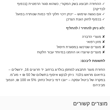
ע בשק המקורי, כשהוא סגור הרמטית (בכפוף
ש – יינתן זיכוי חלקי לפי כמות שנותרה בפועל
גנת הצרכן
ר / להחליף
שו במסגרת חיסול
ו או הוזמנו במיוחד עבור הלקוח
:
החזרת מוצר תתבצע למחסן בולדוג ברחוב יד חרוצים 16, ירושלים –
בתיאום מראש בלבד. ניתן לבקש איסוף בתשלום של 50 ₪ + מע”מ.
במקרה של ביטול עסקה – ייגבו דמי ביטול כחוק: 5% או 100 ₪, הנמוך
רים