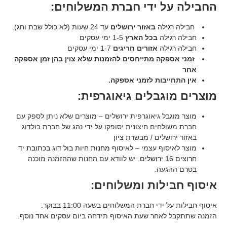
ל ידי חברת המשלוחים:
גילה
באזור ירושלים
עד 24 שעות (לא כולל שבת וחג).
ילה
בכל הארץ
1-5 ימי עסקים
ילה
אזורים חריגים
1-7 ימי עסקים
פקה מתייחסים להזמנות שלא צוין בהן זמן אספקה
יבות לזמני אספקה.
גבלים גיאוגרפית:
בל גיאוגרפית ירושלים – מוצרים שלא ניתן לספק עם
לחים חיצונית יסופקו על ידי נהג של חברת בולדוג
ושלים / מבשרת ציון
סוף עצמי – לאיסוף
מחנות חיות בול דוג בכתובת יד
. יש לוודא עם החנות שההזמנה מוכנה
געה.
ילות ומשלוחים:
י חברת המשלוחים בשעה 11:00 בבוקר.
לאחר שעת האיסוף תידחה ביום עסקים אחד נוסף.