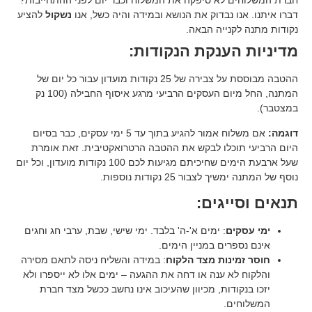
 לא סיפקה את המשלוח וכבר יום לפני ההתחייבות?
 נבדוק את הנושא ובמידה והיה כשל, אנו
נשקול
להציע
נייה הבאה.
ענקת הנקודות:
ההטבה מבוססת על צבירה של 25 נקודות מועדון עבור כל יום של
המתנה, החל מיום העסקים הרביעי מרגע איסוף החבילה (100 נק
אם משלוח אמור להגיע בתוך עד 5 ימי עסקים, כבר בסיום
וכלו לבקש את ההטבה הרטרואקטיבית. זאת אומרת
שעל ארבעת הימים שחיכיתם מגיעות לכם 100 נקודות מועדון, וכל יום
בור 25 נקודות נוספות.
יגים:
ם
: ימים א'-ה' בלבד. ימי שישי, שבת, ערבי חג וחגים
רים במניין הימים.
ינות מצד הלקוח
: במידה והשליח ניסה לתאם מסירה
א ענה או דחה את ההגעה – ימים אלו לא ייספרו ולא
ודות, מכיוון שהעיכוב אינו נחשב ככשל מצד חברת
ם.