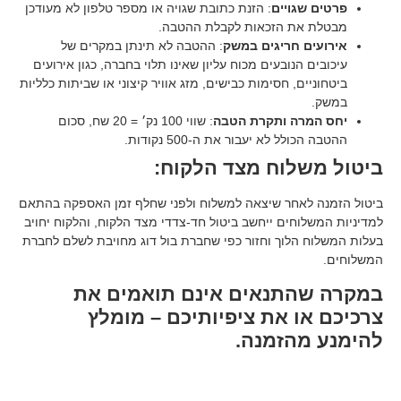
ויים
: הזנת כתובת שגויה או מספר טלפון לא מעודכן
ת הזכאות לקבלת ההטבה.
 חריגים במשק
: ההטבה לא תינתן במקרים של
נובעים מכוח עליון שאינו תלוי בחברה, כגון אירועים
, חסימות כבישים, מזג אוויר קיצוני או שביתות כלליות
ה ותקרת הטבה
: שווי 100 נק׳ = 20 שח, סכום
 לא יעבור את ה-500 נקודות.
לוח מצד הלקוח:
אחר שיצאה למשלוח ולפני שחלף זמן האספקה בהתאם
חים ייחשב ביטול חד-צדדי מצד הלקוח, והלקוח יחויב
לוך וחזור כפי שחברת בול דוג מחויבת לשלם לחברת
תנאים אינם תואמים את
 את ציפיותיכם – מומלץ
הזמנה.