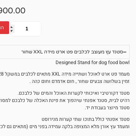
אין
ביקורות
900.00
הו
סטנד עץ מעוצב לכלבים פט ארט מידה XXL שחור
Designed Stand for dog food bowl
מעמד פט ארט לאוכל ושתייה מידה XXL מתאים לכלבים במשקל 28 ק"ג ומעלה.
זמין בשלושה צבעים שחור , חום אדמדם וחום כהה .
סטנד דקורטיבי ואיכותי לקערות האוכל והמים של כלבכם.
רהיט לבית, סטנד אפנתי שיהפוך את פינת האכלה של כלבכם למסודר
סטנד מיוצר בעבודת יד.
סטנד אפנתי כולל בתוכו שתי קערות מנירוסט
ומעמד עץ אורן מלא המצופה בלקה עמידה בפני מים (מתאים גם לכ