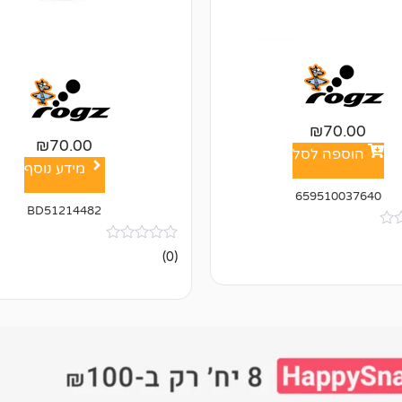
₪
70.00
₪
70.00
הוספה לסל
מידע נוסף
659510037640
BD51214482
אין
(0)
ביקורות