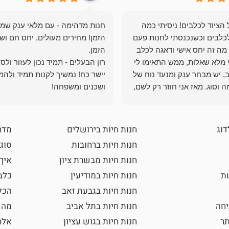
הציוד לכלבים! ניסיתי כמה
חנות מדהימה - עם מלאי ענק שמ
כלבים וכשנכנסתי לחנות פעם
הזמן! מחירים מעולים, יחס חם ושי
מה זה יחס אישי ודאגה לכלב
י מלא שאלות, ממש התאימו לי
רון הבעלים - תמיד נכון לעזור ולס
, יש מבחר ענק ומנעד נוח של
יישר כח! נמשיך לקנות תמיד ולהמ
 וסוג. מאז אני חוזר רק לשם,
ושכנים ומשפחה!
 ואני עוד יותר ❤️
דוג
חנות חיות בירושלים
מדר
חנות חיות ברחובות
סוגי
חנות חיות מבשרת ציון
איך
שת
חנות חיות במודיעין
כלב
חנות חיות בגבעת זאב
הכל
חה
חנות חיות בתל אביב
מה 
תר
חנות חיות בגוש עציון
אלר