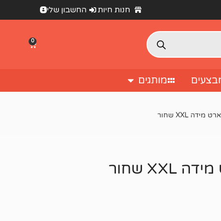
חנות חיות
החשבון שלי
0
בצעים
מותגים
דה XXL שחור
XX שחור