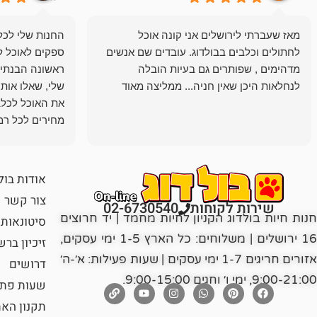
מאז שעברתי לירושלים אני קונה אוכל
החנות שלי לכל 
לחתולים וכלבים בבולדוג. עובדים שם אנשים
ספקים לאוכל ל
מדהימים , שפותרים גם בעיות הובלה
ראשונה הבנתי 
לנחלאות היכן שאין חניה... ממליצה מאוד
שלי, שאלו אות
את האוכל לכלב
מחירים לכל רמה
הכלב שלי מרוצה
אודות בול
צור קשר
שירות לקוחות
02-6730540
חנות חיות בולדוג הקניון לחיות מחמד | יד חרוצים
סיטונאות
16 ירושלים | משלוחים: כל הארץ 1-5 ימי עסקים,
זיכיון בר
אזורים חריגים 1-7 ימי עסקים | שעות פעילות: א׳-ה׳
דרושים
9:00-21:00, ימי ו׳ וחגים 9:00-15:00.
שעות פתי
תקנון הא