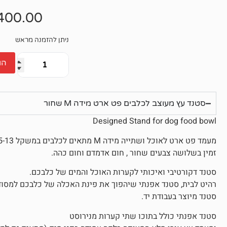
אין
ביקורות
400.00
ניתן להזמנה מראש
הו
סטנד עץ מעוצב לכלבים פט ארט מידה M שחור
Designed Stand for dog food bowl
מעמד פט ארט לאוכל ושתייה מידה M מתאים לכלבים במשקל 5-13 ק"ג .
זמין בשלושה צבעים שחור , חום אדמדם וחום כהה.
סטנד דקורטיבי ואיכותי לקערות האוכל והמים של כלבכם.
רהיט לבית, סטנד אפנתי שיהפוך את פינת האכלה של כלבכם למסודר
סטנד מיוצר בעבודת יד.
סטנד אפנתי כולל בתוכו שתי קערות מנירוסט