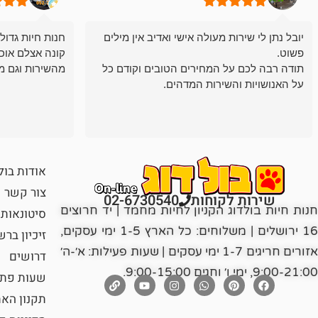
יובל נתן לי שירות מעולה אישי ואדיב אין מילים
חנות חיות גדול
פשוט.
קונה אצלם אוכ
תודה רבה לכם על המחירים הטובים וקודם כל
מהשירות וגם מ
על האנושויות והשירות המדהים.
אודות בול
צור קשר
שירות לקוחות
02-6730540
חנות חיות בולדוג הקניון לחיות מחמד | יד חרוצים
סיטונאות
16 ירושלים | משלוחים: כל הארץ 1-5 ימי עסקים,
זיכיון בר
אזורים חריגים 1-7 ימי עסקים | שעות פעילות: א׳-ה׳
דרושים
9:00-21:00, ימי ו׳ וחגים 9:00-15:00.
שעות פתי
תקנון הא