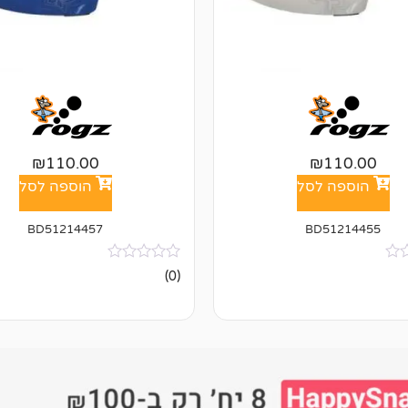
₪
110.00
₪
110.00
הוספה לסל
הוספה לסל
BD51214457
BD51214455
אין
(0)
ביקורות