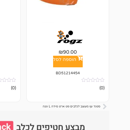
₪
90.00
הוספה לסל
BD51214454
אין
אין
(0)
(0)
ביקורות
ביקורות
סטנד עץ מעוצב לכלבים פט ארט מידה L ונגה