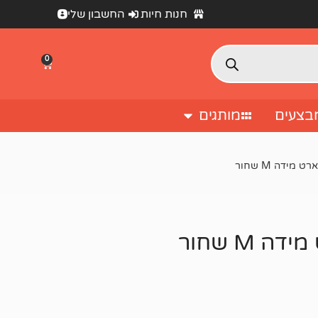
חנות חיות
החשבון שלי
0
בצעים
מותגים
ידה M שחור
M שחור