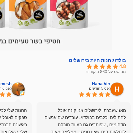
בולדוג חנות חיות בירושלים
4.8
מבוסס על 860 ביקורות
hemesh
Hana Ver
לפני 5 חודשים
לפני 6 חודשים
מאז שעברתי לירושלים אני קונה אוכל
החנות שלי לכל 
לחתולים וכלבים בבולדוג. עובדים שם אנשים
ספקים לאוכל ל
מדהימים , שפותרים גם בעיות הובלה
ראשונה הבנתי 
לנחלאות היכן שאין חניה... ממליצה מאוד
שלי, שאלו אות