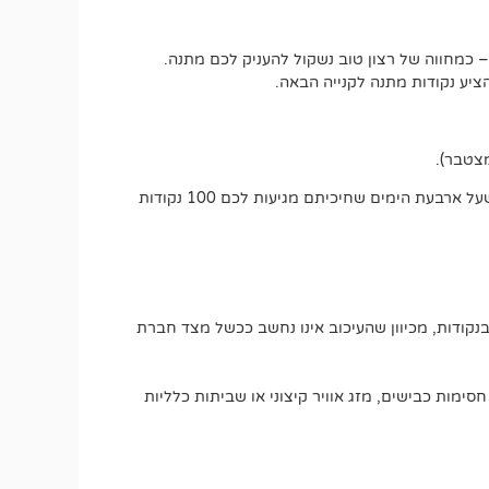
 כמחווה של רצון טוב נשקול להעניק לכם מתנה.
יע נקודות מתנה לקנייה הבאה.
אם משלוח אמור להגיע בתוך עד 5 ימי עסקים, כבר בסיום היום הרביעי תוכלו לבקש את ההטבה הרטרואקטיבית. זאת אומרת שעל ארבעת הימים שחיכיתם מגיעות לכם 100 נקודות
בנקודות, מכיוון שהעיכוב אינו נחשב ככשל מצד חברת
חסימות כבישים, מזג אוויר קיצוני או שביתות כלליות