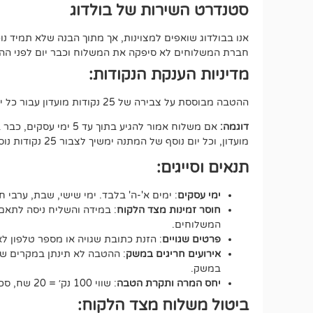
סטנדרט השירות של בולדוג
אנו בבולדוג שואפים למצוינות, אך מתוך הבנה שלא תמיד 
חברת המשלוחים לא סיפקה את המשלוח וכבר יום לפני ההתחי
מדיניות הענקת הנקודות:
ההטבה מבוססת על צבירה של 25 נקודות מועדון עבור כל יום של המתנה, החל מיום העסקים הרביעי מרגע איסוף החבילה (100 נק במצטבר).
דוגמה:
מועדון, וכל יום נוסף של המתנה ימשיך לצבור 25 נקודות נוספות.
תנאים וסייגים:
ימי עסקים
: ימים א'-ה' בלבד. ימי שישי, שבת, ערבי ח
חוסר זמינות מצד הלקוח
: במידה והשליח ניסה לתאם 
המשלוחים.
פרטים שגויים
: הזנת כתובת שגויה או מספר טלפון 
אירועים חריגים במשק
: ההטבה לא תינתן במקרים של ע
במשק.
יחס המרה ותקרת הטבה
: שווי 100 נק׳ = 20 שח, סכום ההטבה הכולל לא יעבור את ה-500 נקודות.
ביטול משלוח מצד הלקוח: