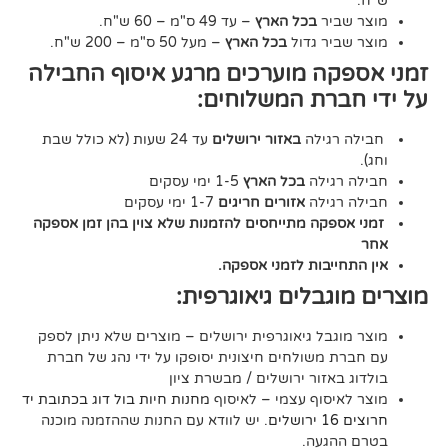
יר
בכל הארץ
– עד 49 ס"מ – 60 ש"ח.
יר גדול
בכל הארץ
– מעל 50 ס"מ – 200 ש"ח.
ה מוערכים מרגע איסוף החבילה
רת המשלוחים:
גילה
באזור ירושלים
עד 24 שעות (לא כולל שבת
גילה
בכל הארץ
1-5 ימי עסקים
גילה
אזורים חריגים
1-7 ימי עסקים
קה מתייחסים להזמנות שלא צוין בהן זמן אספקה
יבות לזמני אספקה.
גבלים גיאוגרפית:
בל גיאוגרפית ירושלים – מוצרים שלא ניתן לספק
משולחים חיצונית יסופקו על ידי נהג של חברת
אזור ירושלים / מבשרת ציון
סוף עצמי – לאיסוף
מחנות חיות בול דוג בכתובת יד
. יש לוודא עם החנות שההזמנה מוכנה
געה.