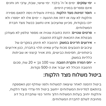
ם
: ימים א'-ה' בלבד. ימי שישי, שבת, ערבי חג וחגים
רים במניין הימים.
נות מצד הלקוח
: במידה והשליח ניסה לתאם מסירה
א ענה או דחה את ההגעה – ימים אלו לא ייספרו ולא
ודות, מכיוון שהעיכוב אינו נחשב ככשל מצד חברת
ם.
ויים
: הזנת כתובת שגויה או מספר טלפון לא מעודכן
ת הזכאות לקבלת ההטבה.
 חריגים במשק
: ההטבה לא תינתן במקרים של
הנובעים מכוח עליון שאינו תלוי בחברה, כגון אירועים
ם, חסימות כבישים, מזג אוויר קיצוני או שביתות
במשק.
ה ותקרת הטבה
: שווי 100 נק׳ = 20 שח, סכום
ל לא יעבור את ה-500 נקודות.
וח מצד הלקוח:
אחר שיצאה למשלוח ולפני שחלף זמן האספקה
ת המשלוחים ייחשב ביטול חד-צדדי מצד הלקוח,
עלות המשלוח הלוך וחזור כפי שחברת בול דוג
לחברת המשלוחים.