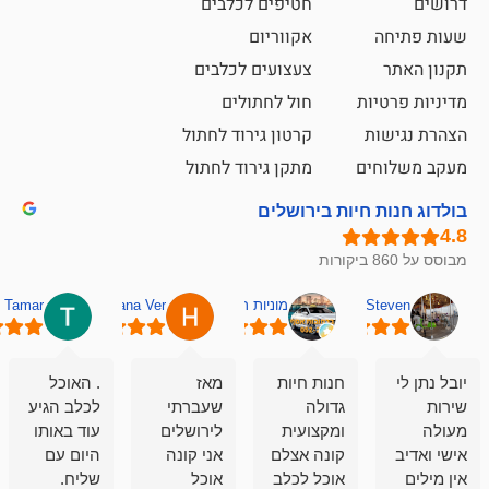
חטיפים לכלבים
אקווריום
צעצועים לכלבים
ת
חול לחתולים
קרטון גירוד לחתול
ם
מתקן גירוד לחתול
חיות בירושלים
מוניות רחובות אסף
Hana Ver
Tamar
סאן בן 
חנות חיות
מאז
. האוכל
פשוט חווית
גדולה
שעברתי
לכלב הגיע
קנייה שאפו
ומקצועית
לירושלים
עוד באותו
לעוסקים
קונה אצלם
אני קונה
היום עם
במלאכה
אוכל לכלב
אוכל
שליח.
שירות-אמינות-ז