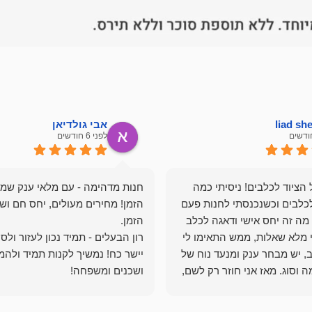
liad s
אבי גולדיאן
לפני 6 חודשים
הציוד לכלבים! ניסיתי כמה
חנות מדהימה - עם מלאי ענק שמ
כלבים וכשנכנסתי לחנות פעם
הזמן! מחירים מעולים, יחס חם ושי
מה זה יחס אישי ודאגה לכלב
י מלא שאלות, ממש התאימו לי
רון הבעלים - תמיד נכון לעזור ולס
, יש מבחר ענק ומנעד נוח של
יישר כח! נמשיך לקנות תמיד ולהמ
 וסוג. מאז אני חוזר רק לשם,
ושכנים ומשפחה!
 ואני עוד יותר ❤️