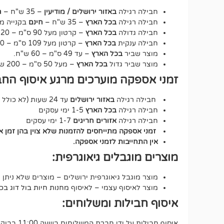
חבילה רגילה
באזור ירושלים / מודיעין
– 35 ש"ח –
ח
חבילה רגילה
בכל הארץ
– 35 ש"ח –
חינם
בקנייה מעל 250 ש"ח – על כ
חבילה גדולה
בכל הארץ
– קרטון מעל 90 ס"מ – 120 ש"ח.
חבילה ענקית
בכל הארץ
– קרטון מעל 109 ס"מ – 150 ש"ח.
מוצר שביר
בכל הארץ
– עד 49 ס"מ – 60 ש"ח.
מוצר שביר גדול
בכל הארץ
– מעל 50 ס"מ – 200 ש"ח.
זמני אספקה מוערכים מרגע איסוף החב
חבילה רגילה
באזור ירושלים
עד 24 שעות (לא כולל שבת וחג).
חבילה רגילה
בכל הארץ
1-5 ימי עסקים
חבילה רגילה
אזורים חריגים
1-7 ימי עסקים
זמני אספקה מתייחסים להזמנות שלא צוין בהן זמן 
אין התחייבות לזמני אספקה.
מוצרים מוגבלים גיאוגרפית:
מוצר מוגבל גיאוגרפית ירושלים – מוצרים שלא ניתן 
מוצר לאיסוף עצמי – לאיסוף
מחנות חיות בול דוג בכתובת י
איסוף חבילות ומשלוחים:
איסוף חבילות על ידי חברת המשלוחים בשעה 11:00 בבוקר.