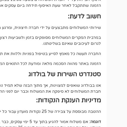
הזמנה שתתקבל לאחר שעת האיסוף תידחה ביום עסקים אחד
חשוב לדעת:
שירותי המשלוחים מתבצעים על ידי חברה חיצונית, ומרגע מס
במרבית המקרים המשלוחים מסופקים בזמן ולשביעות רצון מלאה
לגרום לעיכובים שאינם בשליטתנו.
החברה תעשה כל מאמץ לסייע בטיפול בפניות וללוות את תה
הזמנה באתר מהווה הסכמה מלאה ומודעת לכל התנאים המפ
סטנדרט השירות של בולדוג
אנו בבולדוג שואפים למצוינות, אך מתוך הבנה שלא תמיד 
חברת המשלוחים לא סיפקה את המשלוח וכבר יום לפני ההתחי
מדיניות הענקת הנקודות:
ההטבה מבוססת על צבירה של 25 נקודות מועדון עבור כל יום של המתנה, החל מיום העסקים הרביעי מרגע איסוף החבילה (100 נק במצטבר).
דוגמה: