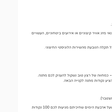
מזג אוויר קיצוניים או אירועים ביטחוניים, העשויים
 תקלה הנובעת מהשירות הלוגיסטי החיצוני.
 כמחווה של רצון טוב נשקול להעניק לכם מתנה.
יע נקודות מתנה לקנייה הבאה.
אם משלוח אמור להגיע בתוך עד 5 ימי עסקים, כבר בסיום היום הרביעי תוכלו לבקש את ההטבה הרטרואקטיבית. זאת אומרת שעל ארבעת הימים שחיכיתם מגיעות לכם 100 נקודות