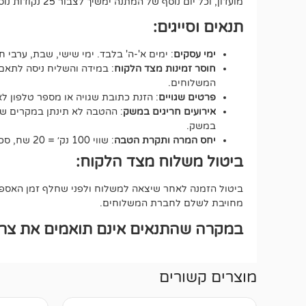
מועדון, וכל יום נוסף של המתנה ימשיך לצבור 25 נקודות נוספות.
תנאים וסייגים:
ימי עסקים
: ימים א'-ה' בלבד. ימי שישי, שבת, ערבי ח
חוסר זמינות מצד הלקוח
: במידה והשליח ניסה לתאם 
המשלוחים.
פרטים שגויים
: הזנת כתובת שגויה או מספר טלפון 
אירועים חריגים במשק
: ההטבה לא תינתן במקרים של ע
במשק.
יחס המרה ותקרת הטבה
: שווי 100 נק׳ = 20 שח, סכום ההטבה הכולל לא יעבור את ה-500 נקודות.
ביטול משלוח מצד הלקוח:
ביטול הזמנה לאחר שיצאה למשלוח ולפני שחלף זמן האספקה
מחויבת לשלם לחברת המשלוחים.
במקרה שהתנאים אינם תואמים את צרכי
מוצרים קשורים