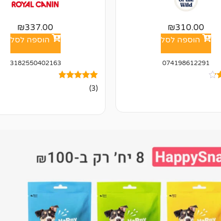
₪
337.00
₪
310.00
הוספה לסל
הוספה לסל
3182550402163
074198612291
3
מדורגים
(3)
4.67
מתוך 5
מבוסס על
ל
דירוגים של
לקוחות