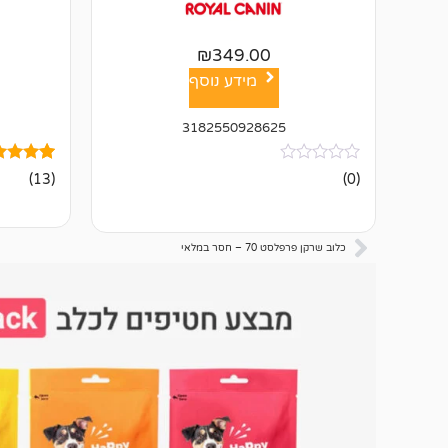
₪
349.00
מידע נוסף
3182550928625
אין
13
מדורגים
(13)
(0)
ביקורות
4.00
מתוך 5
מבוסס על
דירוגים ש
לקוחות
כלוב שרקן פרפלסט 70 – חסר במלאי