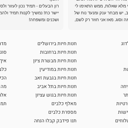
י מלא שאלות, ממש התאימו לי
רון הבעלים - תמיד נכון לעזור ולס
, יש מבחר ענק ומנעד נוח של
יישר כח! נמשיך לקנות תמיד ולהמ
 וסוג. מאז אני חוזר רק לשם,
ושכנים ומשפחה!
 ואני עוד יותר ❤️
דוג
חנות חיות בירושלים
מדר
חנות חיות ברחובות
סוגי
חנות חיות מבשרת ציון
איך
שת
חנות חיות במודיעין
כלב
חנות חיות בגבעת זאב
הכל
חה
חנות חיות בתל אביב
מה 
תר
חנות חיות בגוש עציון
אלר
רטיות
מאלף כלבים
תמו
ישות
מספרת כלבים
וחים
תנו פידבק קבלו הנחה