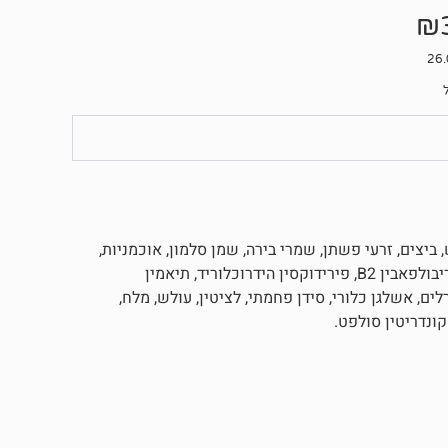
₪
 ביצים, זרעי פשתן, שמרי בירה, שמן סלמון, אוכמניות,
חמוציות, גזר, ויטמין E, ויטמין C, ויטמין A, ניאצין, סידן, אינוסיטול, ריבולפאבין B2, פירידוקסין הידרוכלוריד, תיאמין
וסף ויטמין D3, חומצה פולית, מינרלים, אשלגן כלורי, סידן פחמתי, לציטין, עולש, מלח,
 קונדריטין סולפט.