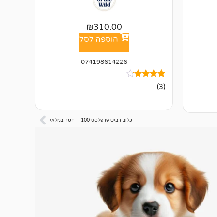
₪
310.00
הוספה לסל
074198614226
3
מדורגים
(3)
4.00
מתוך 5
מבוסס על
דירוגים של
לקוחות
כלוב רביט פרפלסט 100 – חסר במלאי