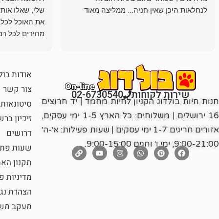
לנחלאות היכן שאין חניה... ממליצה מאוד
שלי, שאלו אות
את האוכל לכלב
מחירים לכל רמה
הכלב שלי מרוצה
אודות בול
צור קשר
שירות לקוחות
02-6730540
חנות חיות בולדוג הקניון לחיות מחמד | יד חרוצים
סיטונאות
16 ירושלים | משלוחים: כל הארץ 1-5 ימי עסקים,
זיכיון בר
אזורים חריגים 1-7 ימי עסקים | שעות פעילות: א׳-ה׳
דרושים
9:00-21:00, ימי ו׳ וחגים 9:00-15:00.
שעות פתי
תקנון הא
מדיניות פ
הצהרת נג
מעקב משל