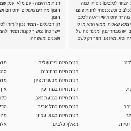
הציוד לכלבים! ניסיתי כמה
חנות מדהימה - עם מלאי ענק שמ
כלבים וכשנכנסתי לחנות פעם
הזמן! מחירים מעולים, יחס חם ושי
מה זה יחס אישי ודאגה לכלב
י מלא שאלות, ממש התאימו לי
רון הבעלים - תמיד נכון לעזור ולס
, יש מבחר ענק ומנעד נוח של
יישר כח! נמשיך לקנות תמיד ולהמ
 וסוג. מאז אני חוזר רק לשם,
ושכנים ומשפחה!
 ואני עוד יותר ❤️
דוג
חנות חיות בירושלים
מדר
חנות חיות ברחובות
סוגי
חנות חיות מבשרת ציון
מדרי
שת
חנות חיות במודיעין
איך
חנות חיות בגבעת זאב
כלב
חה
חנות חיות בתל אביב
הכל
תר
חנות חיות בגוש עציון
מה 
רטיות
מאלף כלבים
אלר