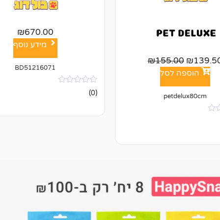
₪
670.00
מידע נוסף
₪
155.00
₪
139.5
BD51216071
הוספה לסל
אין
(0)
petdelux80cm
ביקורות