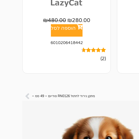
₪
480.00
₪
280.00
הוספה לסל
6010206418442
2
מדורגים
(2)
4.50
מתוך 5
מבוסס על
דירוגים של
לקוחות
מתקן גירוד לחתול RN0126 פודיום – 49 סמ –