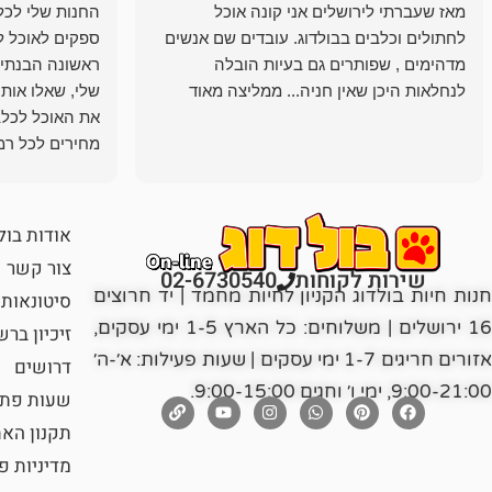
מאז שעברתי לירושלים אני קונה אוכל
החנות שלי לכל 
לחתולים וכלבים בבולדוג. עובדים שם אנשים
ספקים לאוכל ל
מדהימים , שפותרים גם בעיות הובלה
ראשונה הבנתי 
לנחלאות היכן שאין חניה... ממליצה מאוד
שלי, שאלו אות
את האוכל לכלב
מחירים לכל רמה
הכלב שלי מרוצה
אודות בול
צור קשר
שירות לקוחות
02-6730540
חנות חיות בולדוג הקניון לחיות מחמד | יד חרוצים
סיטונאות
16 ירושלים | משלוחים: כל הארץ 1-5 ימי עסקים,
זיכיון בר
אזורים חריגים 1-7 ימי עסקים | שעות פעילות: א׳-ה׳
דרושים
9:00-21:00, ימי ו׳ וחגים 9:00-15:00.
שעות פתי
תקנון הא
מדיניות פ