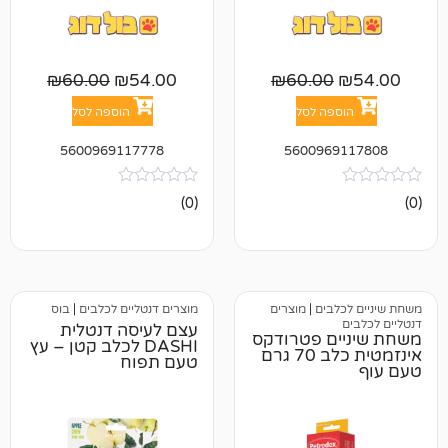
₪
60.00
₪
54.00
₪
60.00
פה לסל
הוספה לסל
5600969117778
560096
אין
(0)
ביקורות
בים
|
מוצרים
מוצרים דנטליים לכלבים
|
בוס
עצם לעיסה דנטלית
ם פטרודקס
DASHI לכלב קטן – עץ
אינזמטית כלב 70 גרם
טעם תפוח