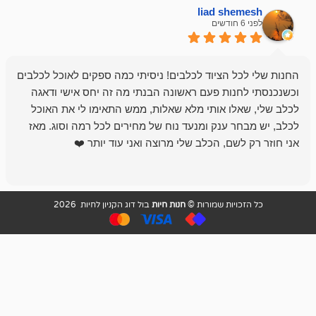
liad sh
אבי ג
לפני 6 חודשים
 הציוד לכלבים! ניסיתי כמה ספקים לאוכל לכלבים
חנות מדהימה 
נות פעם ראשונה הבנתי מה זה יחס אישי ודאגה
לו אותי מלא שאלות, ממש התאימו לי את האוכל
רון הבעלים - ת
 ענק ומנעד נוח של מחירים לכל רמה וסוג. מאז
לקנות תמיד ו
שם, הכלב שלי מרוצה ואני עוד יותר ❤️
ויות שמורות ©
חנות חיות
בול דוג הקניון לחיות 2026