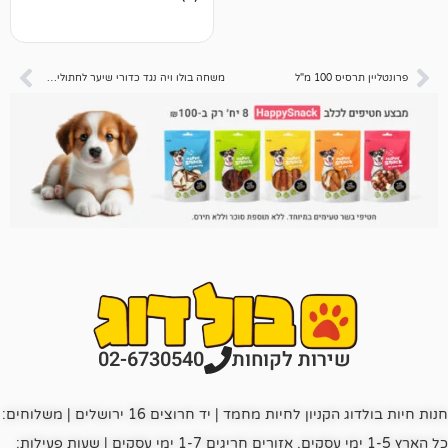
ביקורות
ל
משחה בולו ויה נגד כדורי שיער לחתולים 50 גר'
רות לקוחות
02-6730540
חנות חיות בולדוג הקניון לחיות מחמד | יד חרוצים 16 ירושלים | משלוחים:
כל הארץ 1-5 ימי עסקים, אזורים חריגים 1-7 ימי עסקים | שעות פעילות: