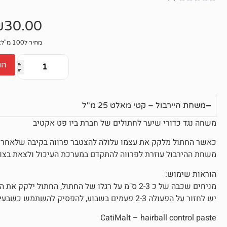
אין
ביקורות
₪
30.00
מחיר ל100 מ"ל: 30₪
הו
משחת היירבול – קטי מאלט 25 מ"ל
משחה נגד כדורי שיער לחתולים של חברת ביו פט אקטיב
כאשר החתול מלקק את עצמו עלולה להצטבר פרווה בקיבה שלאחר מכן
משחת ההירבול עוזרת לפרווה להתקדם במערכת העיכול ולצאת בצו
הוראות שימוש:
מניחים שכבה של כ 2-3 ס"מ על רגלו של החתול, החתול ילקק את הרגל במטרה להתנקות ובכך יאכל את המשחה.
יש לחזור על הפעולה 2-3 פעמים בשבוע, להפסיק להשתמש כשבעיית כדורי השיער נעלמת.
CatiMalt – hairball control paste