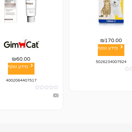
₪
170.00
מידע נוסף
₪
60.00
5026234007924
מידע נוסף
4002064407517
אין
(0)
ביקורות