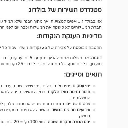
סטנדרט השירות של בולדוג
אנו בבולדוג שואפים למצוינות, אך מתוך הבנה שלא תמיד 
חברת המשלוחים לא סיפקה את המשלוח וכבר יום לפני ההתחי
מדיניות הענקת הנקודות:
ההטבה מבוססת על צבירה של 25 נקודות מועדון עבור כל יום של המתנה, החל מיום העסקים הרביעי מרגע איסוף החבילה (100 נק במצטבר).
דוגמה:
מועדון, וכל יום נוסף של המתנה ימשיך לצבור 25 נקודות נוספות.
תנאים וסייגים:
ימי עסקים
: ימים א'-ה' בלבד. ימי שישי, שבת, ערבי ח
חוסר זמינות מצד הלקוח
: במידה והשליח ניסה לתאם 
המשלוחים.
פרטים שגויים
: הזנת כתובת שגויה או מספר טלפון 
אירועים חריגים במשק
: ההטבה לא תינתן במקרים של ע
במשק.
יחס המרה ותקרת הטבה
: שווי 100 נק׳ = 20 שח, סכום ההטבה הכולל לא יעבור את ה-500 נקודות.