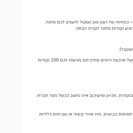
 כמחווה של רצון טוב נשקול להעניק לכם מתנה.
יע נקודות מתנה לקנייה הבאה.
אם משלוח אמור להגיע בתוך עד 5 ימי עסקים, כבר בסיום היום הרביעי תוכלו לבקש את ההטבה הרטרואקטיבית. זאת אומרת שעל ארבעת הימים שחיכיתם מגיעות לכם 100 נקודות
בנקודות, מכיוון שהעיכוב אינו נחשב ככשל מצד חברת
חסימות כבישים, מזג אוויר קיצוני או שביתות כלליות