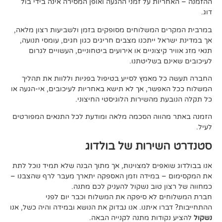
ות על זמני ההגעה ואופן המסירה אינה בידי בול
 המשלוחים מסופקים בזמן ולשביעות רצון מלאה,
ל ייתכנו מצבים חריגים כגון חגים, עומסי תנועה,
קיצוניים או אירועים ביטחוניים, העשויים לגרום
ם בשליטתנו.
 מאמץ לסייע בטיפול בפניות וללוות את תהליך
פשר, אך לא תישא באחריות לעיכובים, אי-הגעה או
 מהשירות הלוגיסטי החיצוני.
ווה הסכמה מלאה ומודעת לכל התנאים המפורטים
ירות של בולדוג
אפים למצוינות, אך מתוך הבנה שלא תמיד נוכל לתת
 במידה וזמן האספקה יתארך מעבר לרף שהצבנו –
ן טוב נשקול להעניק לכם מתנה.
 לא סיפקה את המשלוח וכבר יום לפני
ו איתנו. אנו נבדוק את הנושא ובמידה והיה כשל, אנו
ודות מתנה לקנייה הבאה.