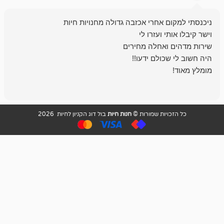
אחלה חנות ,א
בכל עניין מתי
והשירות פצצה.
ויות שמורות ©
חנות חיות
בול דוג הקניון לחיות 2026