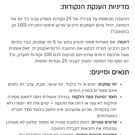
ענקת הנקודות:
ההטבה מבוססת על צבירה של 25 נקודות מועדון עבור כל יום של
המתנה, החל מיום העסקים הרביעי מרגע איסוף החבילה (100 נק
אם משלוח אמור להגיע בתוך עד 5 ימי עסקים, כבר בסיום
וכלו לבקש את ההטבה הרטרואקטיבית. זאת אומרת
שעל ארבעת הימים שחיכיתם מגיעות לכם 100 נקודות מועדון, וכל
יך לצבור 25 נקודות נוספות.
גים:
ם
: ימים א'-ה' בלבד. ימי שישי, שבת, ערבי חג וחגים
רים במניין הימים.
נות מצד הלקוח
: במידה והשליח ניסה לתאם מסירה
א ענה או דחה את ההגעה – ימים אלו לא ייספרו ולא
ודות, מכיוון שהעיכוב אינו נחשב ככשל מצד חברת
ם.
ויים
: הזנת כתובת שגויה או מספר טלפון לא מעודכן
ת הזכאות לקבלת ההטבה.
 חריגים במשק
: ההטבה לא תינתן במקרים של