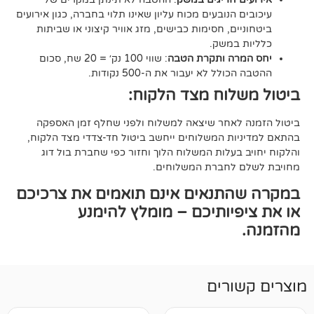
הנובעים מכוח עליון שאינו תלוי בחברה, כגון אירועים
ם, חסימות כבישים, מזג אוויר קיצוני או שביתות
במשק.
ה ותקרת הטבה
: שווי 100 נק׳ = 20 שח, סכום
ל לא יעבור את ה-500 נקודות.
וח מצד הלקוח:
אחר שיצאה למשלוח ולפני שחלף זמן האספקה
ת המשלוחים ייחשב ביטול חד-צדדי מצד הלקוח,
עלות המשלוח הלוך וחזור כפי שחברת בול דוג
לחברת המשלוחים.
תנאים אינם תואמים את צרכיכם
יותיכם – מומלץ להימנע
רים