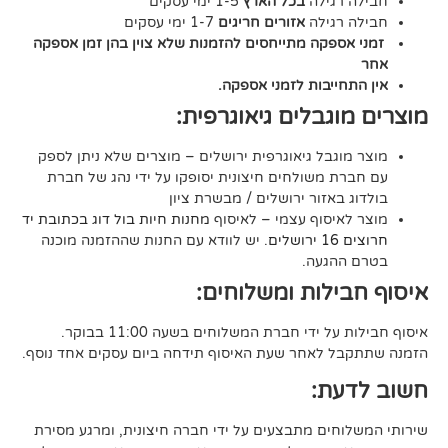
גילה
בכל הארץ
1-5 ימי עסקים
גילה
אזורים חריגים
1-7 ימי עסקים
קה מתייחסים להזמנות שלא צוין בהן זמן אספקה
יבות לזמני אספקה.
גבלים גיאוגרפית:
בל גיאוגרפית ירושלים – מוצרים שלא ניתן לספק
משולחים חיצונית יסופקו על ידי נהג של חברת
אזור ירושלים / מבשרת ציון
סוף עצמי – לאיסוף
מחנות חיות בול דוג בכתובת יד
. יש לוודא עם החנות שההזמנה מוכנה
געה.
לות ומשלוחים:
די חברת המשלוחים בשעה 11:00 בבוקר.
לאחר שעת האיסוף תידחה ביום עסקים אחד נוסף.
ת:
ים מתבצעים על ידי חברה חיצונית, ומרגע מסירת