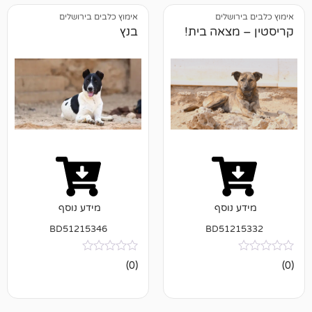
ושלים
אימוץ כלבים בירושלים
צאה בית!
בנץ
נוסף
מידע נוסף
BD51215346
BD512
אין
(0)
ביקורות